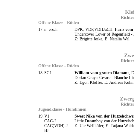
Kle
Richter
Offene Klasse - Rüden
17.
n. ersch.
DPK, VDP,VDHJuCH
Faris vom
Undercover Lover of Regenfield -
Z: Brigitte Jeske, E: Natalia Wal
Zwe
Richter
Offene Klasse - Rüden
18.
SG1
William vom grauen Diamant
, 
Dorian Gray's Cesare - Blanche Li
Z: Egon Klöffer, E: Andreas Kuh
Zwerg
Richter
Jugendklasse - Hündinnen
19.
V1
Sweet Nika von der Hutzelschwe
CAC-J
Little Dreamboy von der Hutzels
CAC(VDH)-J
Z: Ute Wellhöfer, E: Tatjana Wald
BJ