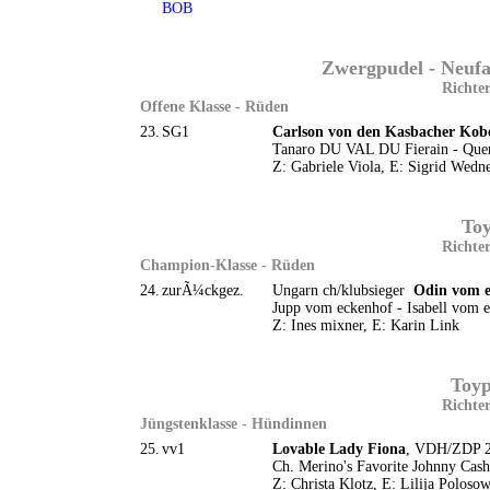
BOB
Zwergpudel - Neufa
Richter
Offene Klasse - Rüden
23.
SG1
Carlson von den Kasbacher Kob
Tanaro DU VAL DU Fierain - Quer
Z: Gabriele Viola, E: Sigrid Wedn
Toy
Richter
Champion-Klasse - Rüden
24.
zurÃ¼ckgez.
Ungarn ch/klubsieger
Odin vom e
Jupp vom eckenhof - Isabell vom 
Z: Ines mixner, E: Karin Link
Toyp
Richter
Jüngstenklasse - Hündinnen
25.
vv1
Lovable Lady Fiona
, VDH/ZDP 20
Ch. Merino's Favorite Johnny Cas
Z: Christa Klotz, E: Lilija Poloso