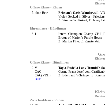
Richter
Offene Klasse - Rüden
7.
ohne Bew.
Friesian's Oasis Wonderwall
, VD
Violett Soaked in Silver - Friesia
Z: Simone Schlinkert, E: Jenny Fri
Ehrenklasse - Hündinnen
8.
1
Intern. Champion, Champ. CH,L,
Brutus of Marion's Purple House - 
Z: Marion Fine, E: Renate Veit
Gro
Richter
Offene Klasse - Hündinnen
9.
V1
Tayla-Pudella Lady Traudel's S
CAC
Cosma-Franz-Josef vom Castilienb
CAC(VDH)
Z: Edeltraud Vöhringer, E: Kerstin
BOB
Klein
Richter
Zwischenklasse - Rüden