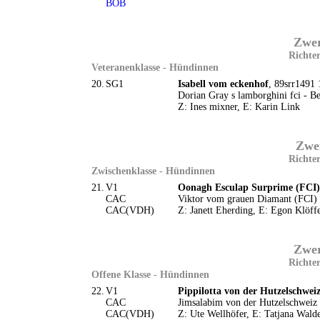
BOB
Zwer
Richter
Veteranenklasse - Hündinnen
20.
SG1
Isabell vom eckenhof
, 89srr1491 
Dorian Gray s lamborghini fci - B
Z: Ines mixner, E: Karin Link
Zwe
Richter
Zwischenklasse - Hündinnen
21.
V1
Oonagh Esculap Surprime (FCI)
CAC
Viktor vom grauen Diamant (FCI) 
CAC(VDH)
Z: Janett Eherding, E: Egon Klöff
Zwer
Richter
Offene Klasse - Hündinnen
22.
V1
Pippilotta von der Hutzelschwei
CAC
Jimsalabim von der Hutzelschweiz
CAC(VDH)
Z: Ute Wellhöfer, E: Tatjana Wald