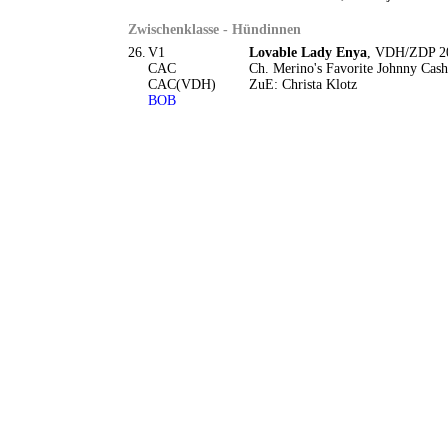
Zwischenklasse - Hündinnen
26.
V1
Lovable Lady Enya
, VDH/ZDP 20
CAC
Ch. Merino's Favorite Johnny Cas
CAC(VDH)
ZuE: Christa Klotz
BOB