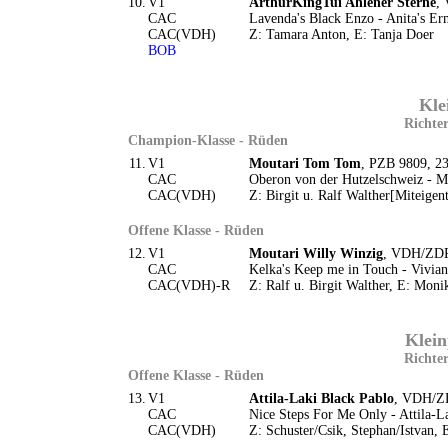
10.
V1
ArthurKingTui Ahlener Sterne
,
CAC
Lavenda's Black Enzo - Anita's E
CAC(VDH)
Z: Tamara Anton, E: Tanja Doer
BOB
Kle
Richter
Champion-Klasse - Rüden
11.
V1
Moutari Tom Tom
, PZB 9809, 23
CAC
Oberon von der Hutzelschweiz - 
CAC(VDH)
Z: Birgit u. Ralf Walther[Miteigen
Offene Klasse - Rüden
12.
V1
Moutari Willy Winzig
, VDH/ZDP
CAC
Kelka's Keep me in Touch - Vivia
CAC(VDH)-R
Z: Ralf u. Birgit Walther, E: Mon
Klein
Richter
Offene Klasse - Rüden
13.
V1
Attila-Laki Black Pablo
, VDH/ZD
CAC
Nice Steps For Me Only - Attila-
CAC(VDH)
Z: Schuster/Csik, Stephan/Istvan, 