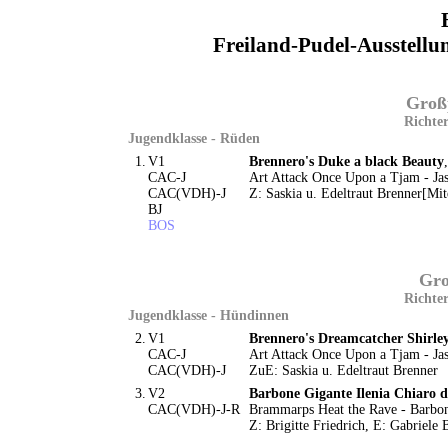
Freiland-Pudel-Ausstell
Groß
Richter
Jugendklasse - Rüden
1.
V1
Brennero's Duke a black Beauty
CAC-J
Art Attack Once Upon a Tjam - Ja
CAC(VDH)-J
Z: Saskia u. Edeltraut Brenner[Mi
BJ
BOS
Gro
Richter
Jugendklasse - Hündinnen
2.
V1
Brennero's Dreamcatcher Shirle
CAC-J
Art Attack Once Upon a Tjam - Ja
CAC(VDH)-J
ZuE: Saskia u. Edeltraut Brenner
3.
V2
Barbone Gigante Ilenia Chiaro 
CAC(VDH)-J-R
Brammarps Heat the Rave - Barbo
Z: Brigitte Friedrich, E: Gabriele 