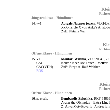
Klei
Richter
Jüngstenklasse - Hündinnen
14.
vv1
Abigale Natures jewels
, VDH/DPZ
XxX-Triple X von Anke's Aristodog
ZuE: Natalia Wal
Kle
Richter
Offene Klasse - Hündinnen
15.
V1
Moutari Wilenia
, ZDP 20041, 2.6
CAC
Kelka's Keep Me Touch - Moutari 
CAC(VDH)
ZuE: Birgit u. Ralf Walther
BOS
Klein
Richter
Offene Klasse - Hündinnen
16.
n. ersch.
Bombardis Zolushka
, RKF 54865
Avatar the Olympian - Extra Line B
Z: Anya Motylkova, E: Andrea Ern