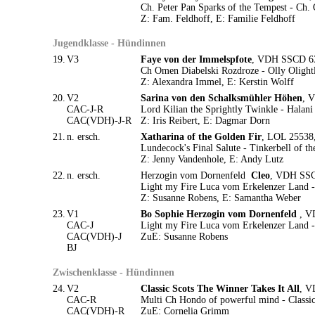
Ch. Peter Pan Sparks of the Tempest - Ch.
Z: Fam. Feldhoff, E: Familie Feldhoff
Jugendklasse - Hündinnen
19.
V3
Faye von der Immelspfote
, VDH SSCD 634
Ch Omen Diabelski Rozdroze - Olly Olight
Z: Alexandra Immel, E: Kerstin Wolff
20.
V2
Sarina von den Schalksmühler Höhen
, 
CAC-J-R
Lord Kilian the Sprightly Twinkle - Halan
CAC(VDH)-J-R
Z: Iris Reibert, E: Dagmar Dorn
21.
n. ersch.
Xatharina of the Golden Fir
, LOL 25538,
Lundecock's Final Salute - Tinkerbell of th
Z: Jenny Vandenhole, E: Andy Lutz
22.
n. ersch.
Herzogin vom Dornenfeld
Cleo
, VDH SSCD
Light my Fire Luca vom Erkelenzer Land - 
Z: Susanne Robens, E: Samantha Weber
23.
V1
Bo Sophie Herzogin vom Dornenfeld
, V
CAC-J
Light my Fire Luca vom Erkelenzer Land -
CAC(VDH)-J
ZuE: Susanne Robens
BJ
Zwischenklasse - Hündinnen
24.
V2
Classic Scots The Winner Takes It All
, V
CAC-R
Multi Ch Hondo of powerful mind - Classic
CAC(VDH)-R
ZuE: Cornelia Grimm