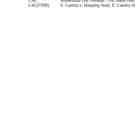
CAC
Amberblaze Day Dreamer - Pik Dame vom 
CAC(VDH)
Z: Laetitia u. Hansjörg Stark, E: Laetitia S