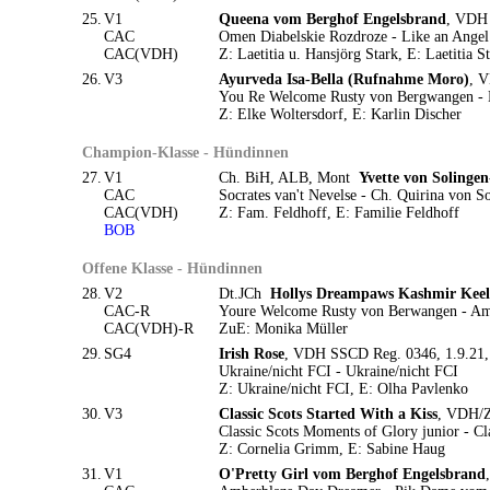
25.
V1
Queena vom Berghof Engelsbrand
, VDH 
CAC
Omen Diabelskie Rozdroze - Like an Ange
CAC(VDH)
Z: Laetitia u. Hansjörg Stark, E: Laetitia S
26.
V3
Ayurveda Isa-Bella (Rufnahme Moro)
, V
You Re Welcome Rusty von Bergwangen - E
Z: Elke Woltersdorf, E: Karlin Discher
Champion-Klasse - Hündinnen
27.
V1
Ch. BiH, ALB, Mont
Yvette von Solinge
CAC
Socrates van't Nevelse - Ch. Quirina von 
CAC(VDH)
Z: Fam. Feldhoff, E: Familie Feldhoff
BOB
Offene Klasse - Hündinnen
28.
V2
Dt.JCh
Hollys Dreampaws Kashmir Kee
CAC-R
Youre Welcome Rusty von Berwangen - Am
CAC(VDH)-R
ZuE: Monika Müller
29.
SG4
Irish Rose
, VDH SSCD Reg. 0346, 1.9.21,
Ukraine/nicht FCI - Ukraine/nicht FCI
Z: Ukraine/nicht FCI, E: Olha Pavlenko
30.
V3
Classic Scots Started With a Kiss
, VDH/Z
Classic Scots Moments of Glory junior - Cl
Z: Cornelia Grimm, E: Sabine Haug
31.
V1
O'Pretty Girl vom Berghof Engelsbrand