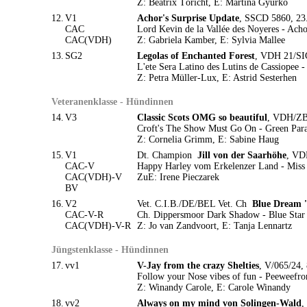
Z: Beatrix Töricht, E: Martina Gyurko
12.
V1
Achor's Surprise Update
, SSCD 5860, 23.
CAC
Lord Kevin de la Vallée des Noyeres - Acho
CAC(VDH)
Z: Gabriela Kamber, E: Sylvia Mallee
13.
SG2
Legolas of Enchanted Forest
, VDH 21/SIG
L'ete Sera Latino des Lutins de Cassiopee 
Z: Petra Müller-Lux, E: Astrid Sesterhen
Veteranenklasse - Hündinnen
14.
V3
Classic Scots OMG so beautiful
, VDH/ZBr
Croft's The Show Must Go On - Green Para
Z: Cornelia Grimm, E: Sabine Haug
15.
V1
Dt. Champion
Jill von der Saarhöhe
, VD
CAC-V
Happy Harley vom Erkelenzer Land - Miss 
CAC(VDH)-V
ZuE: Irene Pieczarek
BV
16.
V2
Vet. C.I.B./DE/BEL Vet. Ch
Blue Dream 
CAC-V-R
Ch. Dippersmoor Dark Shadow - Blue Star 
CAC(VDH)-V-R
Z: Jo van Zandvoort, E: Tanja Lennartz
Jüngstenklasse - Hündinnen
17.
vv1
V-Jay from the crazy Shelties
, V/065/24, 
Follow your Nose vibes of fun - Peeweefron
Z: Winandy Carole, E: Carole Winandy
18.
vv2
Always on my mind von Solingen-Wald
,