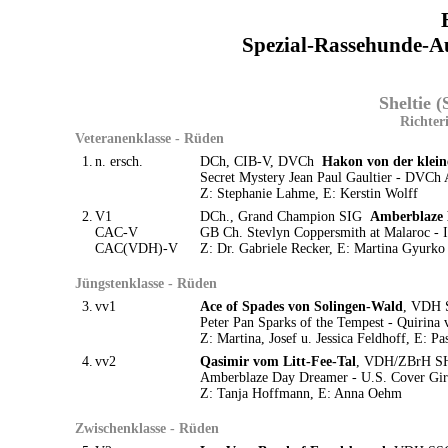
Spezial-Rassehunde-A
Sheltie 
Richter
Veteranenklasse - Rüden
1.
n. ersch.
DCh, CIB-V, DVCh
Hakon von der klein
Secret Mystery Jean Paul Gaultier - DVCh A
Z: Stephanie Lahme, E: Kerstin Wolff
2.
V1
DCh., Grand Champion SIG
Amberblaze
CAC-V
GB Ch. Stevlyn Coppersmith at Malaroc - 
CAC(VDH)-V
Z: Dr. Gabriele Recker, E: Martina Gyurko
Jüngstenklasse - Rüden
3.
vv1
Ace of Spades von Solingen-Wald
, VDH S
Peter Pan Sparks of the Tempest - Quirina
Z: Martina, Josef u. Jessica Feldhoff, E: Pa
4.
vv2
Qasimir vom Litt-Fee-Tal
, VDH/ZBrH SHE
Amberblaze Day Dreamer - U.S. Cover Gir
Z: Tanja Hoffmann, E: Anna Oehm
Zwischenklasse - Rüden