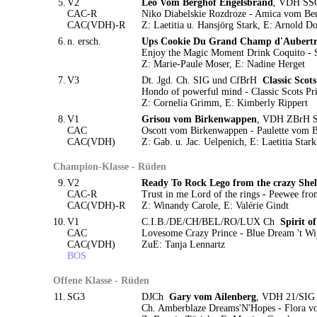
5.
V2
Leo Vom Berghof Engelsbrand
, VDH SSC
CAC-R
Niko Diabelskie Rozdroze - Amica vom Be
CAC(VDH)-R
Z: Laetitia u. Hansjörg Stark, E: Arnold 
6.
n. ersch.
Ups Cookie Du Grand Champ d'Aubertr
Enjoy the Magic Moment Drink Coquito -
Z: Marie-Paule Moser, E: Nadine Herget
7.
V3
Dt. Jgd. Ch. SIG und CfBrH
Classic Scot
Hondo of powerful mind - Classic Scots Pr
Z: Cornelia Grimm, E: Kimberly Rippert
8.
V1
Grisou vom Birkenwappen
, VDH ZBrH SH
CAC
Oscott vom Birkenwappen - Paulette vom 
CAC(VDH)
Z: Gab. u. Jac. Uelpenich, E: Laetitia Stark
Champion-Klasse - Rüden
9.
V2
Ready To Rock Lego from the crazy Shel
CAC-R
Trust in me Lord of the rings - Peewee from
CAC(VDH)-R
Z: Winandy Carole, E: Valérie Gindt
10.
V1
C.I.B./DE/CH/BEL/RO/LUX Ch
Spirit o
CAC
Lovesome Crazy Prince - Blue Dream 't W
CAC(VDH)
ZuE: Tanja Lennartz
BOS
Offene Klasse - Rüden
11.
SG3
DJCh
Gary vom Ailenberg
, VDH 21/SIG 
Ch. Amberblaze Dreams'N'Hopes - Flora v