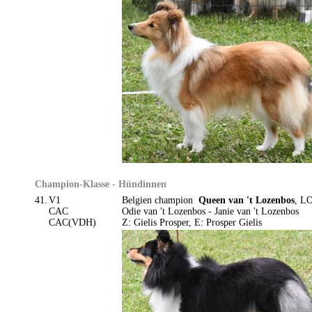
Champion-Klasse - Hündinnen
41.
V1
Belgien champion
Queen van 't Lozenbos
, LO
CAC
Odie van 't Lozenbos - Janie van 't Lozenbos
CAC(VDH)
Z: Gielis Prosper, E: Prosper Gielis