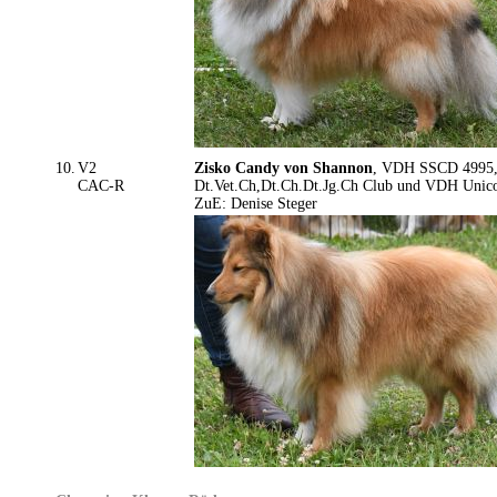
10.
V2
Zisko Candy von Shannon
, VDH SSCD 4995, 
CAC-R
Dt.Vet.Ch,Dt.Ch.Dt.Jg.Ch Club und VDH Unico
ZuE: Denise Steger