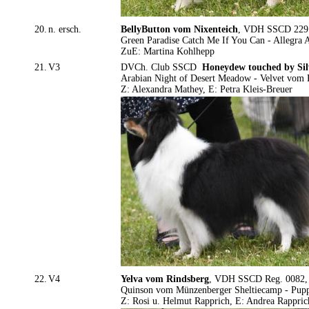
20.
n. ersch.
BellyButton vom Nixenteich
, VDH SSCD 2291,
Green Paradise Catch Me If You Can - Allegra A
ZuE: Martina Kohlhepp
21.
V3
DVCh. Club SSCD
Honeydew touched by Sil
Arabian Night of Desert Meadow - Velvet vom 
Z: Alexandra Mathey, E: Petra Kleis-Breuer
22.
V4
Yelva vom Rindsberg
, VDH SSCD Reg. 0082, 2
Quinson vom Münzenberger Sheltiecamp - Pup
Z: Rosi u. Helmut Rapprich, E: Andrea Rappric