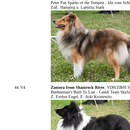
Peter Pan Sparks of the Tempest - Ida vom Sch
ZuE: Hansjörg u. Laetitita Stark
44.
V4
Zamora from Shamrock River
, VDH/ZBrH SH
Buehneman's Built To Last - Casidi Team Skyfa
Z: Evelyn Engel, E: Acki Krostewitz