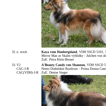
32.
n. ersch.
Kaya vom Haubergsland
, VDH SSCD 5103, 3.
Mirror Man ze Skalni vyhlidky - Julchen von de
ZuE: Petra Kleis-Breuer
33.
V2
A'Beauty Candy von Shannon
, VDH SSCD 519
CAC-J-R
Nemo Diabelskie Rozdroze - Prima Donna Can
CAC(VDH)-J-R
ZuE: Denise Steger