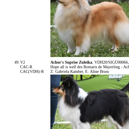
49.
V2
Achor's Suprise Zuleika
, VDH20/SIGÜ00066, 3
CAC-R
Hope all is well des Romaris de Mayerling - Ac
CAC(VDH)-R
Z: Gabriela Kamber, E: Aline Bruss