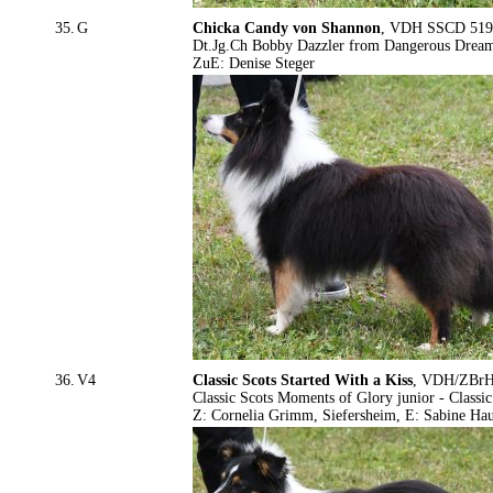
35.
G
Chicka Candy von Shannon
, VDH SSCD 5199,
Dt.Jg.Ch Bobby Dazzler from Dangerous Drea
ZuE: Denise Steger
36.
V4
Classic Scots Started With a Kiss
, VDH/ZBrH 
Classic Scots Moments of Glory junior - Classic
Z: Cornelia Grimm, Siefersheim, E: Sabine Ha