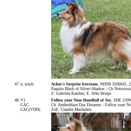
47.
n. ersch.
Achor's Surprise Icecream
, NHSB 3166045, 27
Paquito Black of Silver-Shadow - Ch Notorious
Z: Gabriela Kamber, E: Afke Bruijn
48.
V1
Follow your Nose Handfull of Joy
, SHE 25995
CAC
Ch. Amberblaze Day Dreamer - Follow your Nos
CAC(VDH)
ZuE: Claudia Machuletz