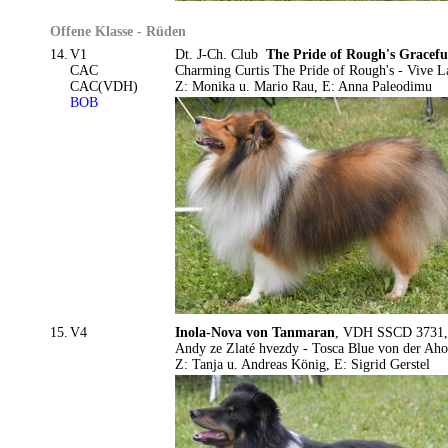
Offene Klasse - Rüden
14.
V1
Dt. J-Ch. Club
The Pride of Rough's Graceful
CAC
Charming Curtis The Pride of Rough's - Vive 
CAC(VDH)
Z: Monika u. Mario Rau, E: Anna Paleodimu
BOB
15.
V4
Inola-Nova von Tanmaran
, VDH SSCD 3731, 1
Andy ze Zlaté hvezdy - Tosca Blue von der Aho
Z: Tanja u. Andreas König, E: Sigrid Gerstel