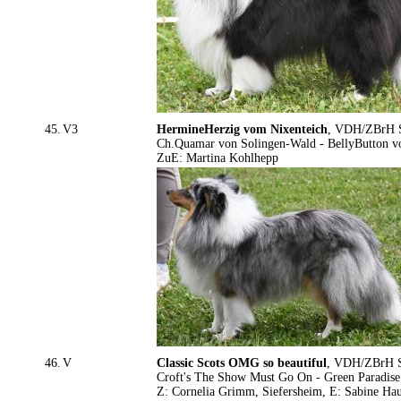
45.
V3
HermineHerzig vom Nixenteich
, VDH/ZBrH S
Ch.Quamar von Solingen-Wald - BellyButton v
ZuE: Martina Kohlhepp
46.
V
Classic Scots OMG so beautiful
, VDH/ZBrH SH
Croft's The Show Must Go On - Green Paradise
Z: Cornelia Grimm, Siefersheim, E: Sabine Ha