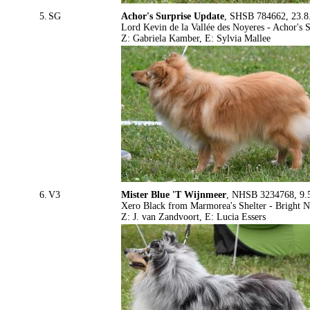
5.
SG
Achor's Surprise Update
, SHSB 784662, 23.8.
Lord Kevin de la Vallée des Noyeres - Achor's 
Z: Gabriela Kamber, E: Sylvia Mallee
6.
V3
Mister Blue 'T Wijnmeer
, NHSB 3234768, 9.5
Xero Black from Marmorea's Shelter - Bright N
Z: J. van Zandvoort, E: Lucia Essers