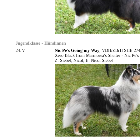
Jugendklasse - Hündinnen
24.
V
Nic Pe's Going my Way
, VDH/ZBrH SHE 27477
Xero Black from Marmorea's Shelter - Nic Pe's
Z: Siebel, Nicol, E: Nicol Siebel