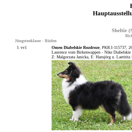
Hauptausstell
Sheltie 
Ric
Jüngstenklasse - Rüden
1.
vv1
Omen Diabelskie Rozdroze
, PKR.I-115737, 26
Laurence vom Birkenwappen - Nike Diabelskie
Z: Malgorzata Janicka, E: Hansjörg u. Laetitita 