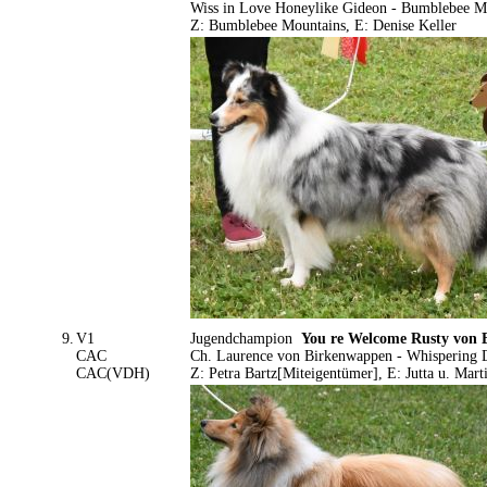
Wiss in Love Honeylike Gideon - Bumblebee Mou
Z: Bumblebee Mountains, E: Denise Keller
9.
V1
Jugendchampion
You re Welcome Rusty von
CAC
Ch. Laurence von Birkenwappen - Whispering
CAC(VDH)
Z: Petra Bartz[Miteigentümer], E: Jutta u. Mar