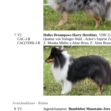
7.
V2
Hollys Dreampaws Harry Herzblatt
, VDH 21/
CAC-J-R
Quamar von Solinger-Wald - Achor's Suprise Z
CAC(VDH)-J-R
Z: Monika Müller u Aline Bruss, E: Aline Bruss
Zwischenklasse - Rüden
8.
V3
Jugendchampion
Bumblebee Mountains Zero 