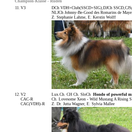
Champion-Klasse - Rüden
11.
V3
DCh VDH+Club(SSCD+SIG),DJCh SSCD,CJS
NLJCh Johnny-Be-Good des Romarins de Mayer
Z: Stephanie Lahme, E: Kerstin Wolff
12.
V2
Lux.Ch. CH Ch. SloCh
Hondo of powerful m
CAC-R
Ch. Lovesome Xeon - Wild Mustang A Rising 
CAC(VDH)-R
Z: Dr. Jutta Wagner, E: Sylvia Mallee