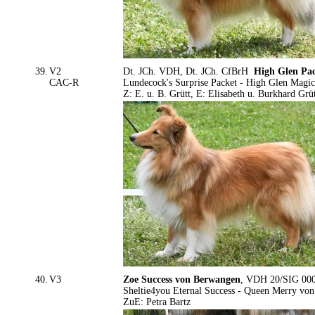
39.
V2
Dt. JCh. VDH, Dt. JCh. CfBrH
High Glen Pac
CAC-R
Lundecock's Surprise Packet - High Glen Mag
Z: E. u. B. Grütt, E: Elisabeth u. Burkhard Grü
40.
V3
Zoe Success von Berwangen
, VDH 20/SIG 0005
Sheltie4you Eternal Success - Queen Merry vo
ZuE: Petra Bartz