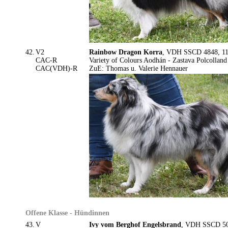
42.
V2
Rainbow Dragon Korra
, VDH SSCD 4848, 11.
CAC-R
Variety of Colours Aodhán - Zastava Polcolland
CAC(VDH)-R
ZuE: Thomas u. Valerie Hennauer
Offene Klasse - Hündinnen
43.
V
Ivy vom Berghof Engelsbrand
, VDH SSCD 506