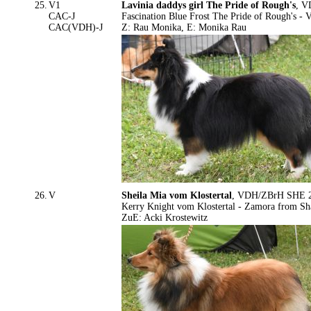
25.
V1
Lavinia daddys girl The Pride of Rough's
, V
CAC-J
Fascination Blue Frost The Pride of Rough's -
CAC(VDH)-J
Z: Rau Monika, E: Monika Rau
26.
V
Sheila Mia vom Klostertal
, VDH/ZBrH SHE 27
Kerry Knight vom Klostertal - Zamora from S
ZuE: Acki Krostewitz