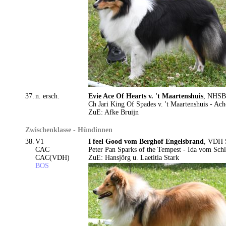
37.
n. ersch.
Evie Ace Of Hearts v. 't Maartenshuis
, NHSB 
Ch Jari King Of Spades v. 't Maartenshuis - Ach
ZuE: Afke Bruijn
Zwischenklasse - Hündinnen
38.
V1
I feel Good vom Berghof Engelsbrand
, VDH 
CAC
Peter Pan Sparks of the Tempest - Ida vom Sch
CAC(VDH)
ZuE: Hansjörg u. Laetitia Stark
BOS