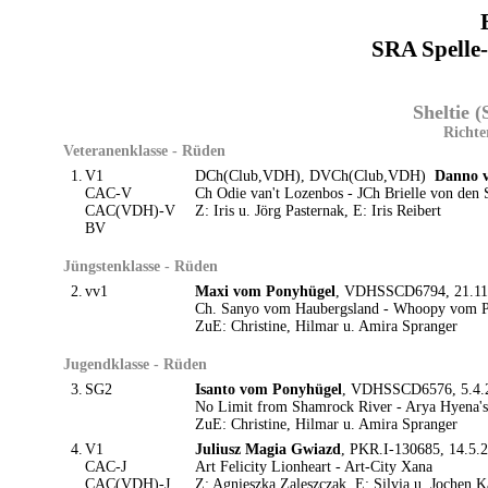
SRA Spelle
Sheltie 
Richte
Veteranenklasse - Rüden
1.
V1
DCh(Club,VDH), DVCh(Club,VDH)
Danno v
CAC-V
Ch Odie van't Lozenbos - JCh Brielle von den
CAC(VDH)-V
Z: Iris u. Jörg Pasternak, E: Iris Reibert
BV
Jüngstenklasse - Rüden
2.
vv1
Maxi vom Ponyhügel
, VDHSSCD6794, 21.11.2
Ch. Sanyo vom Haubergsland - Whoopy vom 
ZuE: Christine, Hilmar u. Amira Spranger
Jugendklasse - Rüden
3.
SG2
Isanto vom Ponyhügel
, VDHSSCD6576, 5.4.25
No Limit from Shamrock River - Arya Hyena'
ZuE: Christine, Hilmar u. Amira Spranger
4.
V1
Juliusz Magia Gwiazd
, PKR.I-130685, 14.5.2
CAC-J
Art Felicity Lionheart - Art-City Xana
CAC(VDH)-J
Z: Agnieszka Zaleszczak, E: Silvia u. Jochen