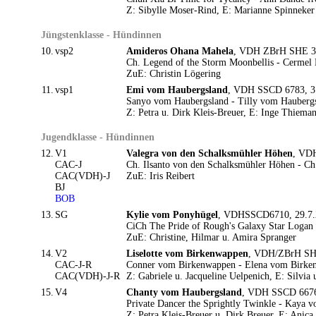
Z: Sibylle Moser-Rind, E: Marianne Spinneker
Jüngstenklasse - Hündinnen
10.
vsp2
Amideros Ohana Mahela
, VDH ZBrH SHE 304
Ch. Legend of the Storm Moonbellis - Cermel 
ZuE: Christin Lögering
11.
vsp1
Emi vom Haubergsland
, VDH SSCD 6783, 3.1
Sanyo vom Haubergsland - Tilly vom Hauberg
Z: Petra u. Dirk Kleis-Breuer, E: Inge Thiema
Jugendklasse - Hündinnen
12.
V1
Valegra von den Schalksmühler Höhen
, VDH
CAC-J
Ch. Ilsanto von den Schalksmühler Höhen - C
CAC(VDH)-J
ZuE: Iris Reibert
BJ
BOB
13.
SG
Kylie vom Ponyhügel
, VDHSSCD6710, 29.7.2
CiCh The Pride of Rough's Galaxy Star Logan
ZuE: Christine, Hilmar u. Amira Spranger
14.
V2
Liselotte vom Birkenwappen
, VDH/ZBrH SHE
CAC-J-R
Conner vom Birkenwappen - Elena vom Birke
CAC(VDH)-J-R
Z: Gabriele u. Jacqueline Uelpenich, E: Silvi
15.
V4
Chanty vom Haubergsland
, VDH SSCD 6676,
Private Dancer the Sprightly Twinkle - Kaya 
Z: Petra Kleis-Breuer u. Dirk Breuer, E: Anic