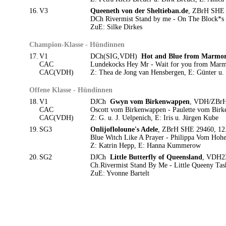
16.
V3
Queeneth von der Sheltieban.de
, ZBrH SHE 3
DCh Rivermist Stand by me - On The Block*s 
ZuE: Silke Dirkes
Champion-Klasse - Hündinnen
17.
V1
DCh(SIG,VDH)
Hot and Blue from Marmore
CAC
Lundekocks Hey Mr - Wait for you from Marmo
CAC(VDH)
Z: Thea de Jong van Hensbergen, E: Günter u. 
Offene Klasse - Hündinnen
18.
V1
DJCh
Gwyn vom Birkenwappen
, VDH/ZBrH 
CAC
Oscott vom Birkenwappen - Paulette vom Bir
CAC(VDH)
Z: G. u. J. Uelpenich, E: Iris u. Jürgen Kube
19.
SG3
Onlijofloloune's Adele
, ZBrH SHE 29460, 12.
Blue Witch Like A Prayer - Philippa Vom Hoh
Z: Katrin Hepp, E: Hanna Kummerow
20.
SG2
DJCh
Little Butterfly of Queensland
, VDH23
Ch.Rivermist Stand By Me - Little Queeny Tas
ZuE: Yvonne Bartelt