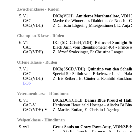
Zwischenklasse - Rüden
5.
V1
DJCh(VDH)
Amideros Marshmallow
, VDH 
CAC
Maybe the Winner des Diablotins de Nooch - C
CAC(VDH)
Z: Christin Lögering[Miteigentümer], E: Anja 
Champion-Klasse - Rüden
6.
V1
DCh(SIG,CfBrH,VDH)
Prince of Sunlight 
CAC
Black Jurin vom Rheinkilometer 464 - Prince o
CAC(VDH)
Z: József Szalczinger, E: Christina Langer
Offene Klasse - Rüden
7.
V1
DJCh(SSCD,VDH)
Quintino von den Schal
CAC
Special Sir Shiloh vom Erkelenzer Land - Hal
CAC(VDH)
Z: Iris Reibert, E: Günter u. Reinhild Stockhor
BOS
Veteranenklasse - Hündinnen
8.
V1
DJCh,DCh,CHCh
Danna Blue Proud of Hall
CAC-V
Herdabout Heart held Hostage - Alischa Bi Blu
CAC(VDH)-V
Z: Marlies Entian, E: Christin Lögering
Welpenklasse - Hündinnen
9.
vv1
Great Souls on Crazy Paws Amy
, VDH/ZBrH 
Chun Xia Bi Time for Tycancy - Ann Dande f