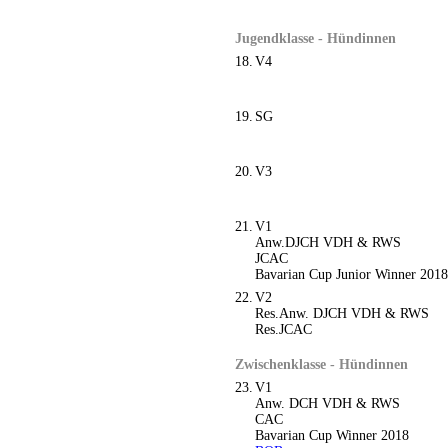
Jugendklasse - Hündinnen
18.
V4
19.
SG
20.
V3
21.
V1
Anw.DJCH VDH & RWS
JCAC
Bavarian Cup Junior Winner 2018
22.
V2
Res.Anw. DJCH VDH & RWS
Res.JCAC
Zwischenklasse - Hündinnen
23.
V1
Anw. DCH VDH & RWS
CAC
Bavarian Cup Winner 2018