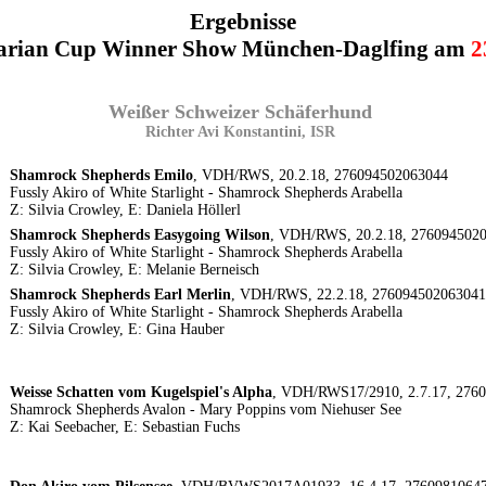
Ergebnisse
varian Cup Winner Show München-Daglfing am
2
Weißer Schweizer Schäferhund
Richter Avi Konstantini, ISR
Shamrock Shepherds Emilo
, VDH/RWS, 20.2.18, 276094502063044
Fussly Akiro of White Starlight - Shamrock Shepherds Arabella
Z: Silvia Crowley, E: Daniela Höllerl
Shamrock Shepherds Easygoing Wilson
, VDH/RWS, 20.2.18, 276094502
Fussly Akiro of White Starlight - Shamrock Shepherds Arabella
Z: Silvia Crowley, E: Melanie Berneisch
Shamrock Shepherds Earl Merlin
, VDH/RWS, 22.2.18, 276094502063041
Fussly Akiro of White Starlight - Shamrock Shepherds Arabella
Z: Silvia Crowley, E: Gina Hauber
Weisse Schatten vom Kugelspiel's Alpha
, VDH/RWS17/2910, 2.7.17, 276
Shamrock Shepherds Avalon - Mary Poppins vom Niehuser See
Z: Kai Seebacher, E: Sebastian Fuchs