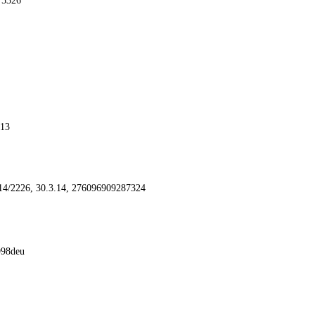
75326
.13
4/2226, 30.3.14, 276096909287324
998deu