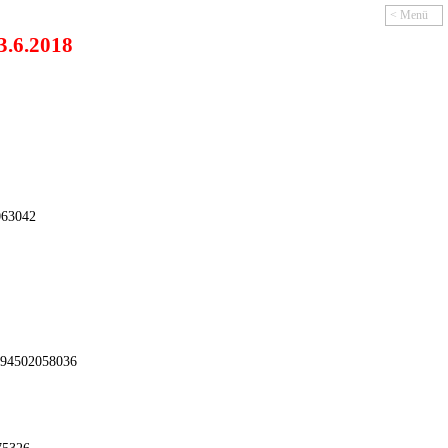
< Menü
<
3.6.2018
063042
094502058036