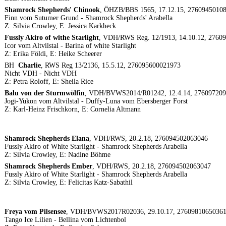
Shamrock Shepherds' Chinook
, ÖHZB/BBS 1565, 17.12.15, 2760945010
Finn vom Sutumer Grund - Shamrock Shepherds' Arabella
Z: Silvia Crowley, E: Jessica Karkheck
Fussly Akiro of withe Starlight
, VDH/RWS Reg. 12/1913, 14.10.12, 2760
Icor vom Altvilstal - Barina of white Starlight
Z: Erika Földi, E: Heike Scheerer
BH
Charlie
, RWS Reg 13/2136, 15.5.12, 276095600021973
Nicht VDH - Nicht VDH
Z: Petra Roloff, E: Sheila Rice
Balu von der Sturmwölfin
, VDH/BVWS2014/R01242, 12.4.14, 27609720
Jogi-Yukon vom Altvilstal - Duffy-Luna vom Ebersberger Forst
Z: Karl-Heinz Frischkorn, E: Cornelia Altmann
Shamrock Shepherds Elana
, VDH/RWS, 20.2.18, 276094502063046
Fussly Akiro of White Starlight - Shamrock Shepherds Arabella
Z: Silvia Crowley, E: Nadine Böhme
Shamrock Shepherds Ember
, VDH/RWS, 20.2.18, 276094502063047
Fussly Akiro of White Starlight - Shamrock Shepherds Arabella
Z: Silvia Crowley, E: Felicitas Katz-Sabathil
Freya vom Pilsensee
, VDH/BVWS2017R02036, 29.10.17, 2760981065036
Tango Ice Lilien - Bellina vom Lichtenbol