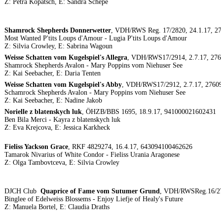
Z: Petra Kopatsch, E: Sandra Schepe
Shamrock Shepherds Donnerwetter
, VDH/RWS Reg. 17/2820, 24.1.17, 
Most Wanted P'tits Loups d'Amour - Lugia P'tits Loups d'Amour
Z: Silvia Crowley, E: Sabrina Wagoun
Weisse Schatten vom Kugelspiel's Allegra
, VDH/RWS17/2914, 2.7.17, 27
Shamrock Shepherds Avalon - Mary Poppins vom Niehuser See
Z: Kai Seebacher, E: Daria Tenten
Weisse Schatten vom Kugelspiel's Abby
, VDH/RWS17/2912, 2.7.17, 2760
Schamrock Shepherds Avalon - Mary Poppins vom Niehuser See
Z: Kai Seebacher, E: Nadine Jakob
Norielle z blatenskych luk
, ÖHZB/BBS 1695, 18.9.17, 941000021602431
Ben Bila Merci - Kayra z blatenskych luk
Z: Eva Krejcova, E: Jessica Karkheck
Fieliss Yackson Grace
, RKF 4829274, 16.4.17, 643094100462626
Tamarok Nivarius of White Condor - Fieliss Urania Aragonese
Z: Olga Tambovtceva, E: Silvia Crowley
DJCH Club
Quaprice of Fame vom Sutumer Grund
, VDH/RWSReg.16/27
Binglee of Edelweiss Blossems - Enjoy Liefje of Healy's Future
Z: Manuela Bortel, E: Claudia Draths