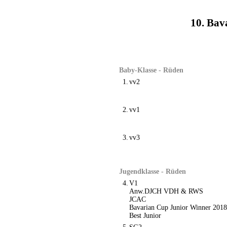
10. Ba
Baby-Klasse - Rüden
1.
vv2
2.
vv1
3.
vv3
Jugendklasse - Rüden
4.
V1
Anw.DJCH VDH & RWS
JCAC
Bavarian Cup Junior Winner 2018
Best Junior