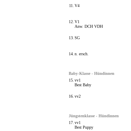
11.
V4
12.
V1
Anw. DCH VDH
13.
SG
14.
n. ersch.
Baby-Klasse - Hündinnen
15.
vv1
Best Baby
16.
vv2
Jüngstenklasse - Hündinnen
17.
vv1
Best Puppy