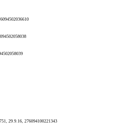
276094502036610
6094502058038
94502058039
51, 29.9.16, 276094100221343