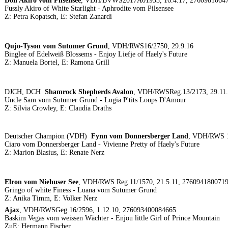
Don Akiro vom Pilsensee
, VDH/BVWS2017A01933, 16.4.17, 2760981064
Fussly Akiro of White Starlight - Aphrodite vom Pilsensee
Z: Petra Kopatsch, E: Stefan Zanardi
Qujo-Tyson vom Sutumer Grund
, VDH/RWS16/2750, 29.9.16
Binglee of Edelweiß Blossems - Enjoy Liefje of Haely's Future
Z: Manuela Bortel, E: Ramona Grill
DJCH, DCH
Shamrock Shepherds Avalon
, VDH/RWSReg.13/2173, 29.11
Uncle Sam vom Sutumer Grund - Lugia P'tits Loups D'Amour
Z: Silvia Crowley, E: Claudia Draths
Deutscher Champion (VDH)
Fynn vom Donnersberger Land
, VDH/RWS 1
Ciaro vom Donnersberger Land - Vivienne Pretty of Haely's Future
Z: Marion Blasius, E: Renate Nerz
Elron vom Niehuser See
, VDH/RWS Reg.11/1570, 21.5.11, 276094180071
Gringo of white Finess - Luana vom Sutumer Grund
Z: Anika Timm, E: Volker Nerz
Ajax
, VDH/RWSGeg.16/2596, 1.12.10, 276093400084665
Baskim Vegas vom weissen Wächter - Enjou little Girl of Prince Mountain
ZuE: Hermann Fischer