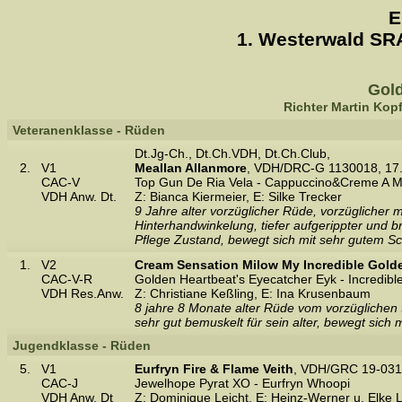
E
1. Westerwald SR
Gold
Richter Martin Kop
Veteranenklasse - Rüden
Dt.Jg-Ch., Dt.Ch.VDH, Dt.Ch.Club,
2.
V1
Meallan Allanmore
, VDH/DRC-G 1130018, 17
CAC-V
Top Gun De Ria Vela - Cappuccino&Creme A Mid
VDH Anw. Dt.
Z: Bianca Kiermeier, E: Silke Trecker
9 Jahre alter vorzüglicher Rüde, vorzüglicher 
Hinterhandwinkelung, tiefer aufgerippter und b
Pflege Zustand, bewegt sich mit sehr gutem Sc
1.
V2
Cream Sensation Milow My Incredible Gold
CAC-V-R
Golden Heartbeat's Eyecatcher Eyk - Incredib
VDH Res.Anw.
Z: Christiane Keßling, E: Ina Krusenbaum
8 jahre 8 Monate alter Rüde vom vorzüglichen 
sehr gut bemuskelt für sein alter, bewegt sich 
Jugendklasse - Rüden
5.
V1
Eurfryn Fire & Flame Veith
, VDH/GRC 19-031
CAC-J
Jewelhope Pyrat XO - Eurfryn Whoopi
VDH Anw. Dt
Z: Dominique Leicht, E: Heinz-Werner u. Elke