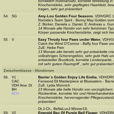
korrektem Rutenansatz, korrekte Winkelung in Vo
Knochenstärke, sehr gepflegtes Haarkleid, bew
tragen, sehr gut präsentiert
54.
SG
Amy-Lou Golden Four Seasons
, VDH/GRC 1
Romida's Team Spirit - Bonny May Golden vom
Z: Bürker, Daniela u. Daniel, E: Andreas u. G
14 Monate alte Hündin von sehr femininen Typ,
Körper passende Knochenstärke, zeigt sich heu
55.
V
Easy Thrudy four Paws under Water
, VDH/G
Catch the Wind O'Connor - Baffy four Paws un
ZuE: Heike Pein
13 Monate alte bereits sehr gut entwickelte c
vollzahniges Scherengebiss, sehr gute Hals und
entwickelter Brustkorb, korrekte Lendenparti
mit sehr gutem Raumgriff , sehr gut präsentiert
Zwischenklasse - Hündinnen
56.
V1
Barrierˋs Golden Enjoy Life Emilia
, VDH/DRC
CAC
Fenwood Ell Masterpiece at Bluewaters - Barri
VDH Anw. Dt
ZuE: Lydia Münnich
BH
23 Monate alte helle Hündin von vorzüglichem
BOS
Rückenlinie, korrekte Vor und Hinterhandwinkel
Knochenstärke, hervorragender Pflegezustand, 
präsentiert
Dt.J-Ch., BeNeLuxJ-Winner19,
59.
V2
Emerald Bay Of Purple Bell Flower
, VDH/DR