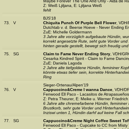
Maybe Forever The One And Only - Aida de Ri
Z: Weiß Ljiljana, E: Ljiljana Weiß
fehlt
BJS'18
73.
V
Chiquita Punch Of Purple Bell Flower
, VDH
Dutchtab v. d. Beerse Hoeve - Never Ending E
ZuE: Michelle Goldermann
3 Jahre alte vorzüglich aufgebaute Hündin, wu
korrekt angesetzte Rute, seht gute Vorder und 
hinten gerade gestellt, bewegt sich freudig und
75.
SG
Claim to Fame Never Ending Story
, VDH/GR
Cesarka Kindred Spirit - Claim to Fame Danci
ZuE: Daniela Lagoda
2 Jahre alte tiefgoldene Hündin, femininer Kop
könnte etwas tiefer sein, korrekte Hinterhand
Ring
Sieger-Ortenau/Alpen'19
76.
V
Cappuccino&Creme I wanna Dance
, VDH/D
Fenwood Ell Paco - Lacasitos de Atrapasueños
Z: Petra Theurer, E: Meike u. Werner Friedrich
6 Jahre alte chremefarbene Hündin, femininer 
Brustkorb, sehr gute Vorder und Hinterhandwink
Inziswi unten 1, Hündin darhf auf keine Fall s
77.
SG
Cappuccino&Creme Night Coffee Sweet Tof
Fenwood Ell Paco - Cupcake to CC from Misty 