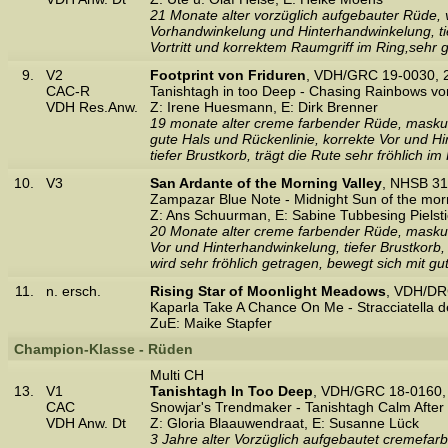
21 Monate alter vorzüglich aufgebauter Rüde, v
Vorhandwinkelung und Hinterhandwinkelung, tie
Vortritt und korrektem Raumgriff im Ring,sehr g
9.
V2
Footprint von Friduren
, VDH/GRC 19-0030, 
CAC-R
Tanishtagh in too Deep - Chasing Rainbows vo
VDH Res.Anw.
Z: Irene Huesmann, E: Dirk Brenner
19 monate alter creme farbender Rüde, masku
gute Hals und Rückenlinie, korrekte Vor und Hi
tiefer Brustkorb, trägt die Rute sehr fröhlich 
10.
V3
San Ardante of the Morning Valley
, NHSB 31
Zampazar Blue Note - Midnight Sun of the morn
Z: Ans Schuurman, E: Sabine Tubbesing Pielsti
20 Monate alter creme farbender Rüde, maskuli
Vor und Hinterhandwinkelung, tiefer Brustkorb
wird sehr fröhlich getragen, bewegt sich mit 
11.
n. ersch.
Rising Star of Moonlight Meadows
, VDH/DR
Kaparla Take A Chance On Me - Stracciatella d
ZuE: Maike Stapfer
Champion-Klasse - Rüden
Multi CH
13.
V1
Tanishtagh In Too Deep
, VDH/GRC 18-0160,
CAC
Snowjar's Trendmaker - Tanishtagh Calm After
VDH Anw. Dt
Z: Gloria Blaauwendraat, E: Susanne Lück
3 Jahre alter Vorzüglich aufgebautet cremefar