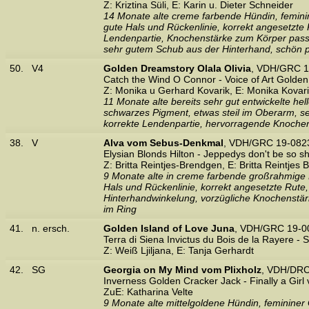
Z: Kriztina Süli, E: Karin u. Dieter Schneider
14 Monate alte creme farbende Hündin, femini
gute Hals und Rückenlinie, korrekt angesetzte R
Lendenpartie, Knochenstärke zum Körper passe
sehr gutem Schub aus der Hinterhand, schön p
50.
V4
Golden Dreamstory Olala Olivia
, VDH/GRC 1
Catch the Wind O Connor - Voice of Art Golden
Z: Monika u Gerhard Kovarik, E: Monika Kovar
11 Monate alte bereits sehr gut entwickelte he
schwarzes Pigment, etwas steil im Oberarm, seh
korrekte Lendenpartie, hervorragende Knochenst
38.
V
Alva vom Sebus-Denkmal
, VDH/GRC 19-082
Elysian Blonds Hilton - Jeppedys don't be so s
Z: Britta Reintjes-Brendgen, E: Britta Reintjes
9 Monate alte in creme farbende großrahmige 
Hals und Rückenlinie, korrekt angesetzte Rute, 
Hinterhandwinkelung, vorzügliche Knochenstärk
im Ring
41.
n. ersch.
Golden Island of Love Juna
, VDH/GRC 19-00
Terra di Siena Invictus du Bois de la Rayere 
Z: Weiß Ljiljana, E: Tanja Gerhardt
42.
SG
Georgia on My Mind vom Plixholz
, VDH/DRC
Inverness Golden Cracker Jack - Finally a Girl 
ZuE: Katharina Velte
9 Monate alte mittelgoldene Hündin, femininer 