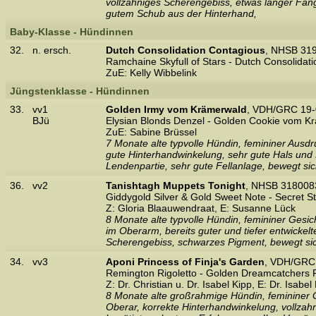
vollzahniges Scherengebiss, etwas langer Fan
gutem Schub aus der Hinterhand,
Baby-Klasse - Hündinnen
32.
n. ersch.
Dutch Consolidation Contagious
, NHSB 31
Ramchaine Skyfull of Stars - Dutch Consolidat
ZuE: Kelly Wibbelink
Jüngstenklasse - Hündinnen
33.
vv1
Golden Irmy vom Krämerwald
, VDH/GRC 19-
BJü
Elysian Blonds Denzel - Golden Cookie vom K
ZuE: Sabine Brüssel
7 Monate alte typvolle Hündin, femininer Ausd
gute Hinterhandwinkelung, sehr gute Hals und Rü
Lendenpartie, sehr gute Fellanlage, bewegt sich
36.
vv2
Tanishtagh Muppets Tonight
, NHSB 3180083
Giddygold Silver & Gold Sweet Note - Secret St
Z: Gloria Blaauwendraat, E: Susanne Lück
8 Monate alte typvolle Hündin, femininer Gesic
im Oberarm, bereits guter und tiefer entwickel
Scherengebiss, schwarzes Pigment, bewegt si
34.
vv3
Aponi Princess of Finja's Garden
, VDH/GRC 
Remington Rigoletto - Golden Dreamcatchers F
Z: Dr. Christian u. Dr. Isabel Kipp, E: Dr. Isabel
8 Monate alte großrahmige Hündin, femininer G
Oberar, korrekte Hinterhandwinkelung, vollzah