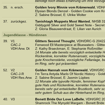
benötigt noch etwas Erfahrung um Ihre Vorzüg
35.
n. ersch.
Golden Ivory Minnie vom Krämerwald
, VDH
Elysian Blonds Denzel - Golden Cookie vom K
Z: Sabine Brüssel, E: Ulrike Wolter
37.
zurückgez.
Tanishtagh Muppets Most Wanted
, NHSB 31
Giddygold Silver and Gold Sweet Note - Secret 
Z: Gloria Blaauwendraat, E: Lilian van Aurich
Jugendklasse - Hündinnen
39.
V1
Glitters Second Thought
, VDH/DRC-G 20422
CAC-J
Fenwood Ell Masterpiece at Bluewaters - Glit
VDH Anw. Dt
Z: Kathy Braeckman, E: Stephanie Roßmöller
14 Monate alte bereits vorzüglich entwickelte 
Rückenlinie, korrekter Rutenansatz, vorzüglich
gute Knochenstärke, vorzügliche Fellanlage, b
im Ring, sehr gut präsentiert
52.
V2
Golden Hannah vom Krämerwald
, VDH/GRC 
CAC-J-R
I'm Terra Antyda Marlo Of Nordic History - G
VDH Res.Anw.
Z: Sabine Brüssel, E: Jasmin Lüpkes
12 Monate alte typvolle Hündin, femininer Kop
gute Hals und Rückenlinie, korrekter Rutenan
bereits sehr gut entwickelter Brustkorb, sehr
sehr gutem Schub aus der Hinterhand im Ring, 
40.
V3
Bonett Bride Our Love LaBelle
, VDH/GRC 20
Shamrock The Mynydd Margam - Bonett Bride J