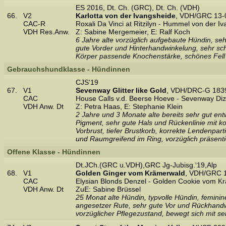
ES 2016, Dt. Ch. (GRC), Dt. Ch. (VDH)
66.
V2
Karlotta von der Ivangsheide
, VDH/GRC 13-
CAC-R
Roxali Da Vinci at Ritzilyn - Hummel von der I
VDH Res.Anw.
Z: Sabine Mergemeier, E: Ralf Koch
6 Jahre alte vorzüglich aufgebaute Hündin, se
gute Vorder und Hinterhandwinkelung, sehr sch
Körper passende Knochenstärke, schönes Fell u
Gebrauchshundklasse - Hündinnen
CJS'19
67.
V1
Sevenway Glitter like Gold
, VDH/DRC-G 1839
CAC
House Calls v.d. Beerse Hoeve - Sevenway Diz
VDH Anw. Dt
Z: Petra Haas, E: Stephanie Klein
2 Jahre und 3 Monate alte bereits sehr gut e
Pigment, sehr gute Hals und Rückenlinie mit k
Vorbrust, tiefer Brustkorb, korrekte Lendenpart
und Raumgreifend im Ring, vorzüglich präsenti
Offene Klasse - Hündinnen
Dt.JCh.(GRC u.VDH),GRC Jg-Jubisg.'19,Alp
68.
V1
Golden Ginger vom Krämerwald
, VDH/GRC 1
CAC
Elysian Blonds Denzel - Golden Cookie vom K
VDH Anw. Dt
ZuE: Sabine Brüssel
25 Monat alte Hündin, typvolle Hündin, feminin
angesetzer Rute, sehr gute Vor und Rückhandwi
vorzüglicher Pflegezustand, bewegt sich mit seh