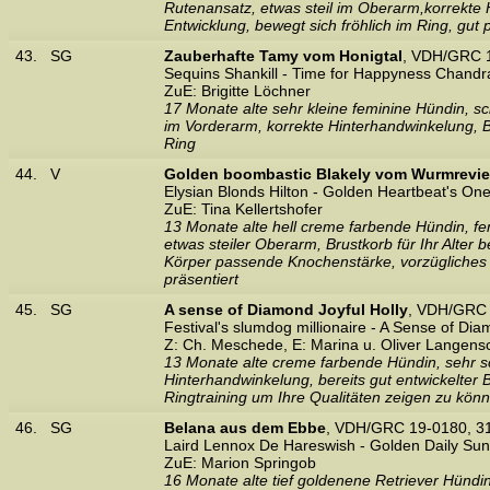
Rutenansatz, etwas steil im Oberarm,korrekte 
Entwicklung, bewegt sich fröhlich im Ring, gut p
43.
SG
Zauberhafte Tamy vom Honigtal
, VDH/GRC 1
Sequins Shankill - Time for Happyness Chandra
ZuE: Brigitte Löchner
17 Monate alte sehr kleine feminine Hündin, sc
im Vorderarm, korrekte Hinterhandwinkelung, Br
Ring
44.
V
Golden boombastic Blakely vom Wurmrevie
Elysian Blonds Hilton - Golden Heartbeat's On
ZuE: Tina Kellertshofer
13 Monate alte hell creme farbende Hündin, f
etwas steiler Oberarm, Brustkorb für Ihr Alter
Körper passende Knochenstärke, vorzügliches 
präsentiert
45.
SG
A sense of Diamond Joyful Holly
, VDH/GRC 
Festival's slumdog millionaire - A Sense of Dia
Z: Ch. Meschede, E: Marina u. Oliver Langens
13 Monate alte creme farbende Hündin, sehr sc
Hinterhandwinkelung, bereits gut entwickelter 
Ringtraining um Ihre Qualitäten zeigen zu könn
46.
SG
Belana aus dem Ebbe
, VDH/GRC 19-0180, 3
Laird Lennox De Hareswish - Golden Daily Sun
ZuE: Marion Springob
16 Monate alte tief goldenene Retriever Hündin