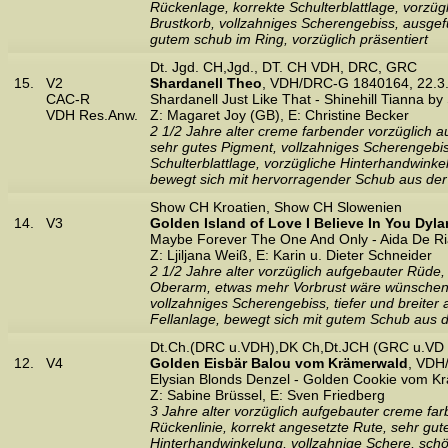
Rückenlage, korrekte Schulterblattlage, vorzüg
Brustkorb, vollzahniges Scherengebiss, ausgefü
gutem schub im Ring, vorzüglich präsentiert
Dt. Jgd. CH,Jgd., DT. CH VDH, DRC, GRC
15.
V2
Shardanell Theo
, VDH/DRC-G 1840164, 22.3
CAC-R
Shardanell Just Like That - Shinehill Tianna by
VDH Res.Anw.
Z: Magaret Joy (GB), E: Christine Becker
2 1/2 Jahre alter creme farbender vorzüglich 
sehr gutes Pigment, vollzahniges Scherengebiss
Schulterblattlage, vorzügliche Hinterhandwinkel
bewegt sich mit hervorragender Schub aus der 
Show CH Kroatien, Show CH Slowenien
14.
V3
Golden Island of Love I Believe In You Dyla
Maybe Forever The One And Only - Aida De Ri
Z: Ljiljana Weiß, E: Karin u. Dieter Schneider
2 1/2 Jahre alter vorzüglich aufgebauter Rüde, 
Oberarm, etwas mehr Vorbrust wäre wünschensw
vollzahniges Scherengebiss, tiefer und breiter
Fellanlage, bewegt sich mit gutem Schub aus de
Dt.Ch.(DRC u.VDH),DK Ch,Dt.JCH (GRC u.VD
12.
V4
Golden Eisbär Balou vom Krämerwald
, VDH
Elysian Blonds Denzel - Golden Cookie vom K
Z: Sabine Brüssel, E: Sven Friedberg
3 Jahre alter vorzüglich aufgebauter creme fa
Rückenlinie, korrekt angesetzte Rute, sehr gut
Hinterhandwinkelung, vollzahnige Schere, schön