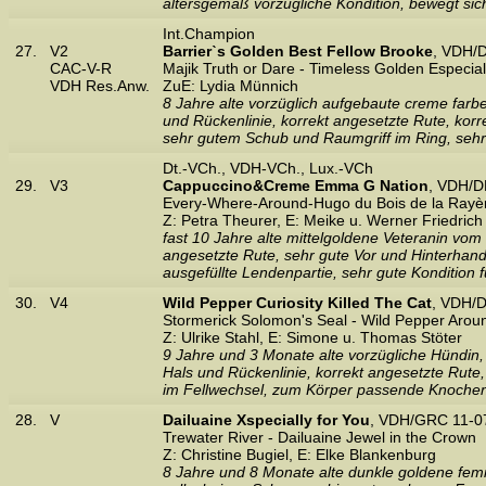
altersgemäß vorzügliche Kondition, bewegt si
Int.Champion
27.
V2
Barrierˋs Golden Best Fellow Brooke
, VDH/
CAC-V-R
Majik Truth or Dare - Timeless Golden Especia
VDH Res.Anw.
ZuE: Lydia Münnich
8 Jahre alte vorzüglich aufgebaute creme farb
und Rückenlinie, korrekt angesetzte Rute, korre
sehr gutem Schub und Raumgriff im Ring, sehr 
Dt.-VCh., VDH-VCh., Lux.-VCh
29.
V3
Cappuccino&Creme Emma G Nation
, VDH/D
Every-Where-Around-Hugo du Bois de la Rayèr
Z: Petra Theurer, E: Meike u. Werner Friedrich
fast 10 Jahre alte mittelgoldene Veteranin vom
angesetzte Rute, sehr gute Vor und Hinterhandw
ausgefüllte Lendenpartie, sehr gute Kondition für
30.
V4
Wild Pepper Curiosity Killed The Cat
, VDH/
Stormerick Solomon's Seal - Wild Pepper Arou
Z: Ulrike Stahl, E: Simone u. Thomas Stöter
9 Jahre und 3 Monate alte vorzügliche Hündin,
Hals und Rückenlinie, korrekt angesetzte Rute
im Fellwechsel, zum Körper passende Knochenst
28.
V
Dailuaine Xspecially for You
, VDH/GRC 11-07
Trewater River - Dailuaine Jewel in the Crown
Z: Christine Bugiel, E: Elke Blankenburg
8 Jahre und 8 Monate alte dunkle goldene femi