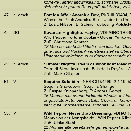
korrekte Hinterhandwinkelung, schmaler Brust
sich mit sehr gutem Raumgriff und Schub, zu ih
47.
n. ersch.
Foreign Affair Anarchia Box
, PKR-III 39404
Winnie the Pooh Anarchia Box - Under the Pre
Z: Luzia Nilsson, E: Sabine Tubbesing Pielstick
48.
SG
Bavarian Highlights Hayley
, VDH/GRC 19-06
Wild Pepper Fortune Cookie - Golden Yuriko 
ZuE: Christiane Kentsch
12 Monate alte helle Hündin, von leichtem Ge
gute Hals und Rückenlinie, etwas steil im Ober
Hinterhandwinkelung, zum Körper passende Kn
49.
n. ersch.
Summer Night's Dream of Moonlight Mead
Terra di Siena Invictus du Bois de la Rayère -
ZuE: Maike Stapfer
51.
V
Sequins Sutalidihi
, NHSB 3154499, 2.4.19,
Sequins Showdown - Sequins Shange
Z: Casper Knippenborg, E: Andrea Gompf
15 Monate alte creme farbende Hündin, mit fem
angesetzte Rute, etwas steiler Oberarm, korrek
sehr gute Knochenstärke, schönes Fell und Haa
53.
V
Wild Pepper Never Stop Dreaming
, VDH/GRC
Monty von der Ivangsheide - Wild Pepper Kille
ZuE: Ulrike Stahl
11 Monate alte bereits sehr gut entwickelte Hü