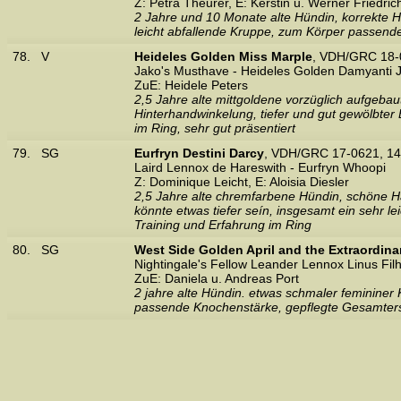
Z: Petra Theurer, E: Kerstin u. Werner Friedric
2 Jahre und 10 Monate alte Hündin, korrekte Ha
leicht abfallende Kruppe, zum Körper passend
78.
V
Heideles Golden Miss Marple
, VDH/GRC 18-
Jako's Musthave - Heideles Golden Damyanti J
ZuE: Heidele Peters
2,5 Jahre alte mittgoldene vorzüglich aufgeba
Hinterhandwinkelung, tiefer und gut gewölbter
im Ring, sehr gut präsentiert
79.
SG
Eurfryn Destini Darcy
, VDH/GRC 17-0621, 14
Laird Lennox de Hareswith - Eurfryn Whoopi
Z: Dominique Leicht, E: Aloisia Diesler
2,5 Jahre alte chremfarbene Hündin, schöne Ha
könnte etwas tiefer seín, insgesamt ein sehr le
Training und Erfahrung im Ring
80.
SG
West Side Golden April and the Extraordina
Nightingale's Fellow Leander Lennox Linus Filha
ZuE: Daniela u. Andreas Port
2 jahre alte Hündin. etwas schmaler femininer 
passende Knochenstärke, gepflegte Gesamtersch