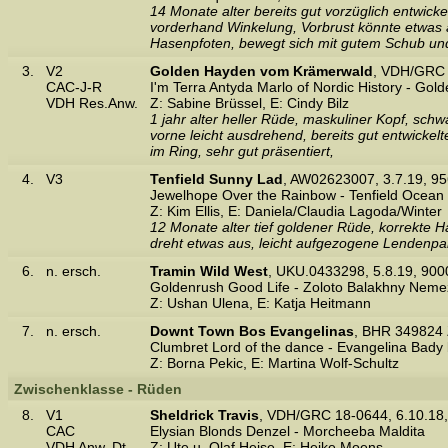
14 Monate alter bereits gut vorzüglich entwick
vorderhand Winkelung, Vorbrust könnte etwas 
Hasenpfoten, bewegt sich mit gutem Schub un
3.
V2
Golden Hayden vom Krämerwald
, VDH/GRC 
CAC-J-R
I'm Terra Antyda Marlo of Nordic History - Go
VDH Res.Anw.
Z: Sabine Brüssel, E: Cindy Bilz
1 jahr alter heller Rüde, maskuliner Kopf, schw
vorne leicht ausdrehend, bereits gut entwickel
im Ring, sehr gut präsentiert,
4.
V3
Tenfield Sunny Lad
, AW02623007, 3.7.19, 
Jewelhope Over the Rainbow - Tenfield Ocean
Z: Kim Ellis, E: Daniela/Claudia Lagoda/Winter
12 Monate alter tief goldener Rüde, korrekte Ha
dreht etwas aus, leicht aufgezogene Lendenpart
6.
n. ersch.
Tramin Wild West
, UKU.0433298, 5.8.19, 90
Goldenrush Good Life - Zoloto Balakhny Neme
Z: Ushan Ulena, E: Katja Heitmann
7.
n. ersch.
Downt Town Bos Evangelinas
, BHR 349824 
Clumbret Lord of the dance - Evangelina Bady 
Z: Borna Pekic, E: Martina Wolf-Schultz
Zwischenklasse - Rüden
8.
V1
Sheldrick Travis
, VDH/GRC 18-0644, 6.10.1
CAC
Elysian Blonds Denzel - Morcheeba Maldita
VDH Anw. Dt
Z: Ute u. Olaf Heise, E: Heike Moens