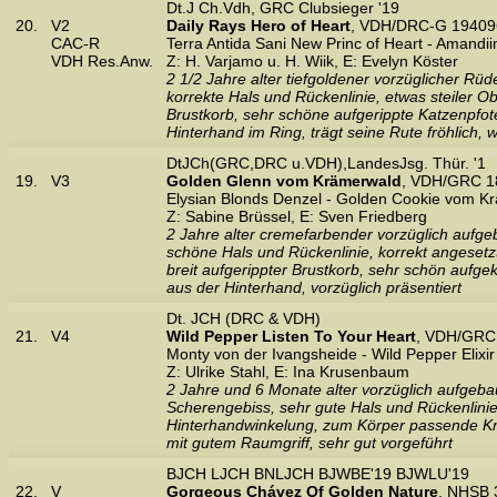
Dt.J Ch.Vdh, GRC Clubsieger '19
20.
V2
Daily Rays Hero of Heart
, VDH/DRC-G 194096
CAC-R
Terra Antida Sani New Princ of Heart - Amandi
VDH Res.Anw.
Z: H. Varjamo u. H. Wiik, E: Evelyn Köster
2 1/2 Jahre alter tiefgoldener vorzüglicher R
korrekte Hals und Rückenlinie, etwas steiler O
Brustkorb, sehr schöne aufgerippte Katzenpfot
Hinterhand im Ring, trägt seine Rute fröhlich, w
DtJCh(GRC,DRC u.VDH),LandesJsg. Thür. '1
19.
V3
Golden Glenn vom Krämerwald
, VDH/GRC 1
Elysian Blonds Denzel - Golden Cookie vom K
Z: Sabine Brüssel, E: Sven Friedberg
2 Jahre alter cremefarbender vorzüglich aufg
schöne Hals und Rückenlinie, korrekt angesetzte
breit aufgerippter Brustkorb, sehr schön aufge
aus der Hinterhand, vorzüglich präsentiert
Dt. JCH (DRC & VDH)
21.
V4
Wild Pepper Listen To Your Heart
, VDH/GRC 
Monty von der Ivangsheide - Wild Pepper Elixi
Z: Ulrike Stahl, E: Ina Krusenbaum
2 Jahre und 6 Monate alter vorzüglich aufgeba
Scherengebiss, sehr gute Hals und Rückenlinie,
Hinterhandwinkelung, zum Körper passende Knoc
mit gutem Raumgriff, sehr gut vorgeführt
BJCH LJCH BNLJCH BJWBE'19 BJWLU'19
22.
V
Gorgeous Chávez Of Golden Nature
, NHSB 