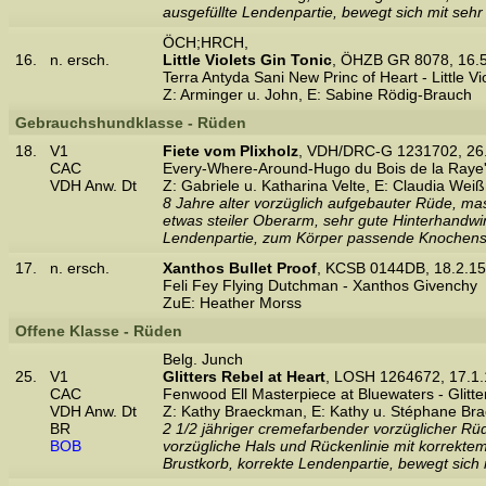
ausgefüllte Lendenpartie, bewegt sich mit seh
ÖCH;HRCH,
16.
n. ersch.
Little Violets Gin Tonic
, ÖHZB GR 8078, 16.
Terra Antyda Sani New Princ of Heart - Little V
Z: Arminger u. John, E: Sabine Rödig-Brauch
Gebrauchshundklasse - Rüden
18.
V1
Fiete vom Plixholz
, VDH/DRC-G 1231702, 26
CAC
Every-Where-Around-Hugo du Bois de la Raye'r
VDH Anw. Dt
Z: Gabriele u. Katharina Velte, E: Claudia Wei
8 Jahre alter vorzüglich aufgebauter Rüde, mas
etwas steiler Oberarm, sehr gute Hinterhandwin
Lendenpartie, zum Körper passende Knochenst
17.
n. ersch.
Xanthos Bullet Proof
, KCSB 0144DB, 18.2.1
Feli Fey Flying Dutchman - Xanthos Givenchy
ZuE: Heather Morss
Offene Klasse - Rüden
Belg. Junch
25.
V1
Glitters Rebel at Heart
, LOSH 1264672, 17.1
CAC
Fenwood Ell Masterpiece at Bluewaters - Glit
VDH Anw. Dt
Z: Kathy Braeckman, E: Kathy u. Stéphane Br
BR
2 1/2 jähriger cremefarbender vorzüglicher Rü
BOB
vorzügliche Hals und Rückenlinie mit korrektem
Brustkorb, korrekte Lendenpartie, bewegt sich m