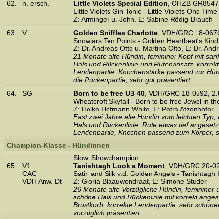
62.
n. ersch.
Little Violets Special Edition
, ÖHZB GR8547,
Little Violets Gin Tonic - Little Violets One Time
Z: Arminger u. John, E: Sabine Rödig-Brauch
63.
V
Golden Sniffles Charlotte
, VDH/GRC 18-0676
Snowjars Ten Points - Golden Heartbeat's Kind 
Z: Dr. Andreas Otto u. Martina Otto, E: Dr. And
21 Monate alte Hündin, femininer Kopf mit san
Hals und Rückenlinie und Rutenansatz, korrekte
Lendenpartie, Knochenstärke passend zur Hündin
die Rückenpartie, sehr gut präsentiert
64.
SG
Born to be free UB 40
, VDH/GRC 18-0592, 2
Wheatcroft Skyfall - Born to be free Jewel in th
Z: Heike Hofmann-White, E: Petra Atzenhofer
Fast zwei Jahre alte Hündin vom leichten Typ,
Hals und Rückenlinie, Rute etwas tief angesetzt
Lendenpartie, Knochen passend zum Körper, sch
Champion-Klasse - Hündinnen
Slow. Showchampion
65.
V1
Tanishtagh Look a Moment
, VDH/GRC 20-02
CAC
Satin and Silk v.d. Golden Angels - Tanishtagh
VDH Anw. Dt
Z: Gloria Blaauwendraat, E: Simone Studer
26 Monate alte Vorzügliche Hündin, femininer 
schöne Hals und Rückenlinie mit korrekt angese
Brustkorb, korrekte Lendenpartie, sehr schöne
vorzüglich präsentiert