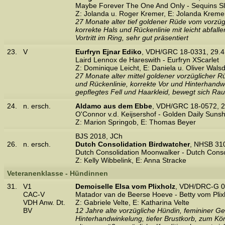
Maybe Forever The One And Only - Sequins S
Z: Jolanda u. Roger Kremer, E: Jolanda Kreme
27 Monate alter tief goldener Rüde vom vorzügl
korrekte Hals und Rückenlinie mit leicht abfal
Vortritt im Ring, sehr gut präsentiert
23.
V
Eurfryn Ejnar Ediko
, VDH/GRC 18-0331, 29.4
Laird Lennox de Hareswith - Eurfryn XScarlet
Z: Dominique Leicht, E: Daniela u. Oliver Walsd
27 Monate alter mittel goldener vorzüglicher 
und Rückenlinie, korrekte Vor und Hinterhandw
gepflegtes Fell und Haarkleid, bewegt sich Ra
24.
n. ersch.
Aldamo aus dem Ebbe
, VDH/GRC 18-0572, 
O'Connor v.d. Keijsershof - Golden Daily Suns
Z: Marion Springob, E: Thomas Beyer
BJS 2018, JCh
26.
n. ersch.
Dutch Consolidation Birdwatcher
, NHSB 31
Dutch Consolidation Moonwalker - Dutch Conso
Z: Kelly Wibbelink, E: Anna Stracke
Veteranenklasse - Hündinnen
31.
V1
Demoiselle Elsa vom Plixholz
, VDH/DRC-G 0
CAC-V
Matador van de Beerse Hoeve - Betty vom Plix
VDH Anw. Dt.
Z: Gabriele Velte, E: Katharina Velte
BV
12 Jahre alte vorzügliche Hündin, femininer G
Hinterhandwinkelung, tiefer Brustkorb, zum Kör