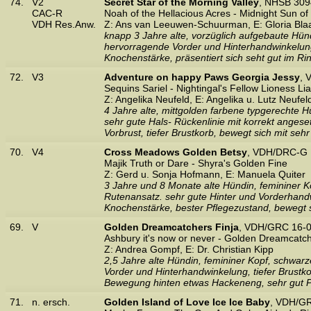
74.
V2
Secret Star of the Morning Valley
, NHSB 309
CAC-R
Noah of the Hellacious Acres - Midnight Sun of
VDH Res.Anw.
Z: Ans van Leeuwen-Schuurman, E: Gloria Bl
knapp 3 Jahre alte, vorzüglich aufgebaute Hünd
hervorragende Vorder und Hinterhandwinkelung
Knochenstärke, präsentiert sich seht gut im Ri
72.
V3
Adventure on happy Paws Georgia Jessy
, 
Sequins Sariel - Nightingal's Fellow Lioness Li
Z: Angelika Neufeld, E: Angelika u. Lutz Neufel
4 Jahre alte, mittgolden farbene typgerechte 
sehr gute Hals- Rückenlinie mit korrekt anges
Vorbrust, tiefer Brustkorb, bewegt sich mit seh
70.
V4
Cross Meadows Golden Betsy
, VDH/DRC-G 
Majik Truth or Dare - Shyra's Golden Fine
Z: Gerd u. Sonja Hofmann, E: Manuela Quiter
3 Jahre und 8 Monate alte Hündin, femininer K
Rutenansatz. sehr gute Hinter und Vorderhand
Knochenstärke, bester Pflegezustand, bewegt 
69.
V
Golden Dreamcatchers Finja
, VDH/GRC 16-0
Ashbury it's now or never - Golden Dreamcatc
Z: Andrea Gompf, E: Dr. Christian Kipp
2,5 Jahre alte Hündin, femininer Kopf, schwarz
Vorder und Hinterhandwinkelung, tiefer Brustk
Bewegung hinten etwas Hackeneng, sehr gut P
71.
n. ersch.
Golden Island of Love Ice Ice Baby
, VDH/GR