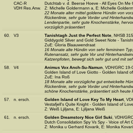
CAC-R
Dutchtab v. d. Beerse Hoeve - All Eyes On Me 
VDH Res.Anw.
Z: Michelle Goldermann a, E: Michelle Golder
22 Monate alter mittel goldene Hündin von vor
Rückenlinie, sehr gute Vorder und Hinterhandwin
Lendenpartie, sehr gute Knochenstärke, hervorr
vorzüglich präsentiert
60.
V3
Tanishtagh Just the Perfect Note
, NHSB 315
Giddygold Silver and Gold Sweet Note - Tanish
ZuE: Gloria Blaauwendraat
16 Monate alte Hündin von sehr femininen Typ,
Rutenansatz, sehr gute Vor und Hinterhandwink
Katzenpfoten, bewegt sich sehr gut und mit seh
58.
V4
Animus Vox Anch-Su-Namun
, VDH/GRC 19-0
Golden Island of Love Giotto - Golden Island o
ZuE: Ina Roß
18 Monate alte vorzügliche gut entwickelte Hü
Rückenlinie, sehr gute Vorder und Hinterhandwi
schöne Knochenstärke, präsentiert sich heute l
57.
n. ersch.
Golden Island of Love Key To My Heart
, VD
Vestafjell's Quite Knight - Golden Island of Lov
Z: Weiß Ljiljana, E: Ljiljana Weiß
61.
n. ersch.
Golden Dreamstory Nice Girl Suki
, VDH/GRC
Dutch Consolidation Spy Vs Spy - Voice of Art
Z: Monika u Gerhard Kovarik, E: Monika Kovar