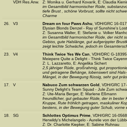
VDH Res.Anw.
Z: Monika u. Gerhard Kovarik, E: Claudia Kien
im Gesamtbild harmonischer Rüde, substanzvoll
tiefe Brust , schöne Vorbrust, sollte nicht schw
Charme
26.
V3
Dream on four Paws Ashu
, VDH/GRC 16-017
Elysian Blonds Denzel - Ray of Sunshine's Lost
Z: Susanna Walter, E: Stefanie u. Volker Manh
im Gesamtbild harmonischer Rüde, der nicht sc
Gebiss, gute Halslänge, gut aufgerippter Brustk
zeigt leichte Schwäche, jedoch im Gesamtersch
23.
V4
Think Twice Yes We Can
, VDH/DRC G-183959
Meiepere Quite a Delight - Think Twice Cayen
Z: L. Lazzaretto, E: Angelika Sichert
2,5 jähriger Rüde, großrahmig, gut proportionie
und getragene Behänge, lobenswert sind Hals- 
Mängel, in der Bewegung flüssig, sehr gut präs
17.
V
Nabuco Zum schwarzen Gold
, VDH/GRC 17-
Sunny Delight's Team Squad - Jule Zum schwa
Z: Ute-Maria Berger, E: Marlene Eßmann
freundlicher, gut gebauter Rüde, der in bester
Kruppe, Rute fröhlich getragen, maskuliner Ko
bestens, in der Bewegung guter Schub, vorne
18.
SG
Schlottes Optimus Prime
, VDH/GRC 16-0568
Herwildy's Michelangelo - Aurelie von der Lübb
Z: Dr. Charlotte Kiepker, E: Sabine Ruhnau