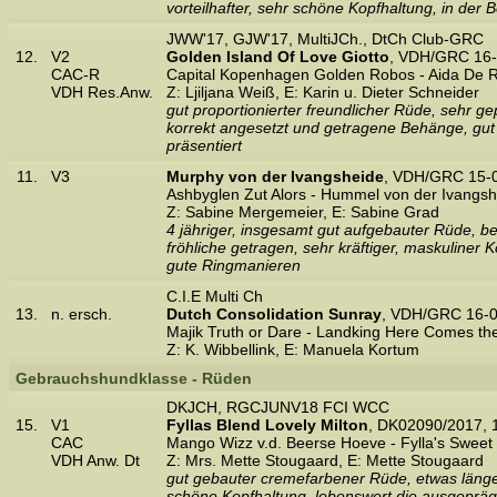
vorteilhafter, sehr schöne Kopfhaltung, in der
JWW'17, GJW'17, MultiJCh., DtCh Club-GRC
12.
V2
Golden Island Of Love Giotto
, VDH/GRC 16-
CAC-R
Capital Kopenhagen Golden Robos - Aida De R
VDH Res.Anw.
Z: Ljiljana Weiß, E: Karin u. Dieter Schneider
gut proportionierter freundlicher Rüde, sehr g
korrekt angesetzt und getragene Behänge, gut
präsentiert
11.
V3
Murphy von der Ivangsheide
, VDH/GRC 15-0
Ashbyglen Zut Alors - Hummel von der Ivangsh
Z: Sabine Mergemeier, E: Sabine Grad
4 jähriger, insgesamt gut aufgebauter Rüde, b
fröhliche getragen, sehr kräftiger, maskuliner 
gute Ringmanieren
C.I.E Multi Ch
13.
n. ersch.
Dutch Consolidation Sunray
, VDH/GRC 16-0
Majik Truth or Dare - Landking Here Comes th
Z: K. Wibbellink, E: Manuela Kortum
Gebrauchshundklasse - Rüden
DKJCH, RGCJUNV18 FCI WCC
15.
V1
Fyllas Blend Lovely Milton
, DK02090/2017, 
CAC
Mango Wizz v.d. Beerse Hoeve - Fylla's Sweet 
VDH Anw. Dt
Z: Mrs. Mette Stougaard, E: Mette Stougaard
gut gebauter cremefarbener Rüde, etwas länger
schöne Kopfhaltung, lobenswert die ausgeprägt