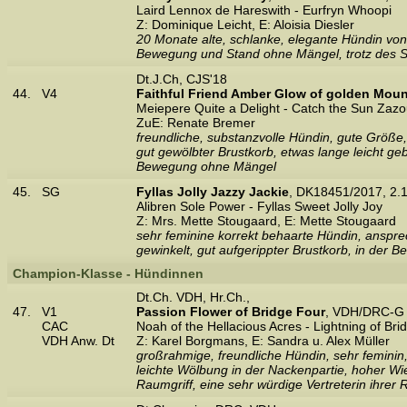
Laird Lennox de Hareswith - Eurfryn Whoopi
Z: Dominique Leicht, E: Aloisia Diesler
20 Monate alte, schlanke, elegante Hündin v
Bewegung und Stand ohne Mängel, trotz des 
Dt.J.Ch, CJS'18
44.
V4
Faithful Friend Amber Glow of golden Moun
Meiepere Quite a Delight - Catch the Sun Zaz
ZuE: Renate Bremer
freundliche, substanzvolle Hündin, gute Größe
gut gewölbter Brustkorb, etwas lange leicht geb
Bewegung ohne Mängel
45.
SG
Fyllas Jolly Jazzy Jackie
, DK18451/2017, 2.
Alibren Sole Power - Fyllas Sweet Jolly Joy
Z: Mrs. Mette Stougaard, E: Mette Stougaard
sehr feminine korrekt behaarte Hündin, anspre
gewinkelt, gut aufgerippter Brustkorb, in der 
Champion-Klasse - Hündinnen
Dt.Ch. VDH, Hr.Ch.,
47.
V1
Passion Flower of Bridge Four
, VDH/DRC-G 
CAC
Noah of the Hellacious Acres - Lightning of Bri
VDH Anw. Dt
Z: Karel Borgmans, E: Sandra u. Alex Müller
großrahmige, freundliche Hündin, sehr feminin,
leichte Wölbung in der Nackenpartie, hoher Wie
Raumgriff, eine sehr würdige Vertreterin ihrer