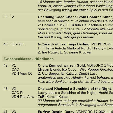
14 Monate alte, kräftige Hündin, schöner Hünd
Vorbrust, etwas weniger Hinterhand Winkelung w
der Bewegung flüssig mit etwas Spiel in den El
36.
V
Charming Coco Chanel vom Hochrheinufer
Very special Viewpoint Valentino von der Räu
Z: Cornelia Kuck, E: Ursula Daugschieß-Thu
großrahmige, gut gebaute, 12 Monate alte Hün
etwas schmaler Kopf, gute Halslänge, korrekte
frei und flüssig, sehr gut präsentiert
40.
n. ersch.
N-Caragh of Jeschags Darling
, VDH/DRC-G 
I ' m Terra Antyda Marlo of Nordic History - E-d
Z: Ine Rüger, E: Susanne Krucker
Zwischenklasse - Hündinnen
42.
V1
Olivia Zum schwarzen Gold
, VDH/GRC 17-05
CAC
Elysian Blonds Ice Cube - Wild Pepper Greates
VDH Anw. Dt
Z: Ute Berger, E: Katja u. Dimitri Lust
anatomisch korrekte Hündin, korrekt behaart, k
Hals wäre denkbar, zeigt sich im Stand beste
43.
V2
Okelaani-Khaleesi a Sunshine of the Night
,
CAC-R
Lucky-Louis a Sunshine of the Night - Hoshi-S
VDH Res.Anw.
ZuE: Kerstin Kusian
22 Monate alte, sehr gut entwickelte Hündin, 
aufgerippter Brustkorb, in Bewegung und Stan
41.
V3
Eurfryn Destini Darcy
, VDH/GRC 17-0621, 14