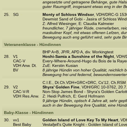
angesetzte und getragene Behänge, gute Halslä
guter Raumgriff, insgesamt etwas eng in der 
25.
SG
Monty of Schloss Windsor
, VDH/DRC-G 1536
Dewmist Sand of Gobi - Jasira of Schloss Wind
Z: Alfred Wiesinger, E: Claudia Kalmeier
freundlicher, 7 jähriger Rüde, cremefarben, rei
maskuliner Kopf, mit etwas offenen Lefzen, dun
Bewegung auch eng geführt wird, sehr gute Bi
Veteranenklasse - Hündinnen
BHP A+B, JP/R, APD A, div. Workingtest
28.
V1
Hoshi-Samia a Sunshine of the Night
, VDH/
CAC-V
Every-Where-Around-Hugo du Bois de la Rayere
VDH Anw. Dt.
ZuE: Kerstin Kusian
BV
8 jährige Hündin von hoher Qualität, reichlich b
Bewegung frei und federnd, bewundernswerter 
C.I.E., Dt.Ch.VDH+GRC+DRC, Cs'12, Ch.RSM
29.
V2
Shyra' Golden Fine
, VDH/GRC 10-0762, 20.7
CAC-V-R
Non-Stop James Bond - Shyra's Golden Carlot
VDH Res.Anw.
Z: Heidi Pulfrich, E: Gerd Hofmann
9 jährige Hündin, optisch 4 Jahre alt, sehr gepf
auch in der Bewegung ihre Qualität, eine Hündi
Baby-Klasse - Hündinnen
30.
vv1
Golden Island of Love Key To My Heart
, VD
Best Baby
Vestafjell's Quite Knight - Golden Island of Lov