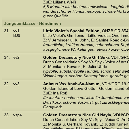
ZuE: Ljiljana Weiß
5,5 Monate alte bestens entwickelte Junghündin,
wunderschöner Hündinnenkopf, schöne Vorbrust
guter Qualität
Jüngstenklasse - Hündinnen
31.
vv1
Little Violet's Special Edition
, ÖHZB GR 854
BJü
Little Violet's Gin Tonic - Little Violet's One Tim
Z: V. Arminger u. K. John, E: Sabine Roedig-B
freundliche, kräftige Hündin, sehr schöner Kop
ausgeglichene Winkelungen, etwas kurzer Ober
34.
vv2
Golden Dreamstory Nice Girl Suki
, VDH/GRC
Dutch Consolidation Spy Vs Spy - Voice of Art
Z: Monika u. Kovarik, E: Julia Uhrle
typvolle, substanzvolle Hündin, schon sehr wei
Winkelungen, schöne Katzenpfoten, gerade gest
32.
vv3
Animus Vox Anch-Su-Namun
, VDH/GRC 19-0
Golden Island of Love Giotto - Golden Island o
ZuE: Ina Roß
für ihr Alter bestens entwickelte Junghündin v
Brustkorb, schöne Vorbrust, gut zurückliegende 
Gangwerk
33.
vsp4
Golden Dreamstory Nice Girl Nayla
, VDH/GR
Dutch Consolidation Spy Vs Spy - Voice Of Art
Z: Monika u. Gerhard Kovarik, E: Judith Kunert
freundliche, agile 8 Monate alte Hündin, die heu