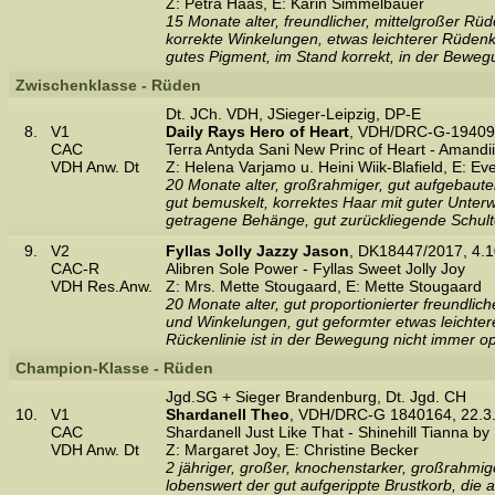
Z: Petra Haas, E: Karin Simmelbauer
15 Monate alter, freundlicher, mittelgroßer R
korrekte Winkelungen, etwas leichterer Rüdenk
gutes Pigment, im Stand korrekt, in der Bewegu
Zwischenklasse - Rüden
Dt. JCh. VDH, JSieger-Leipzig, DP-E
8.
V1
Daily Rays Hero of Heart
, VDH/DRC-G-194096
CAC
Terra Antyda Sani New Princ of Heart - Amand
VDH Anw. Dt
Z: Helena Varjamo u. Heini Wiik-Blafield, E: Ev
20 Monate alter, großrahmiger, gut aufgebaute
gut bemuskelt, korrektes Haar mit guter Unter
getragene Behänge, gut zurückliegende Schulter
9.
V2
Fyllas Jolly Jazzy Jason
, DK18447/2017, 4.1
CAC-R
Alibren Sole Power - Fyllas Sweet Jolly Joy
VDH Res.Anw.
Z: Mrs. Mette Stougaard, E: Mette Stougaard
20 Monate alter, gut proportionierter freundli
und Winkelungen, gut geformter etwas leichtere
Rückenlinie ist in der Bewegung nicht immer op
Champion-Klasse - Rüden
Jgd.SG + Sieger Brandenburg, Dt. Jgd. CH
10.
V1
Shardanell Theo
, VDH/DRC-G 1840164, 22.3
CAC
Shardanell Just Like That - Shinehill Tianna by
VDH Anw. Dt
Z: Margaret Joy, E: Christine Becker
2 jähriger, großer, knochenstarker, großrahmi
lobenswert der gut aufgerippte Brustkorb, die 