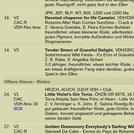
guter Raumgriff, nicht ganz fest in den Ellen
JPR; JEP; BLP; WT; 800, 1200 und 1500 Me
16.
V2
Devoted chaperon for life Camelot
, VDH/DR
CAC-R
Rossmix After Rain Comes Sunshine - Crack a s
VDH Res.Anw.
Z: Verena Goetzke, E: Petra Körmer-Buhleier
freundlicher, etwas kleinerer Rüde, allerbeste
gutes Pigment, korrekte Außenlinien und Winke
Ringmanieren
14.
V3
Tender Simon of Graceful Delight
, VDH/DRC
Solstrimmans Wild Fiesta - It's Errin of Gracefu
Z: B. Rabe, E: Angelika Sichert
5,5 jähriger, freundlicher, etwas leichter Rüde
ein etwas kräftigerer Fang wäre denkbar, gute
Spiel in den Ellen
Offene Klasse - Rüden
HRJCH, AUJCH, DJCH VDH + Club,
24.
V1
Little Violet's Gin Tonic
, ÖHZB GR 8078, 16.
CAC
Terra Antyda Sani New Princ of Heart - Little Vi
VDH Anw. Dt
Z: V. Arminger u. K. John, E: Sabine Roedig-B
BOB
gut gebauter freundlicher Rüde, gute Größe, ko
Gebiss, korrekt angesetzt und getragene Behän
seiner besten Seite
27.
V2
Golden Dreamstory Everybody's Darling Wil
CAC-R
Stanwell Da-Cabo - Emma du Pays de Bohem