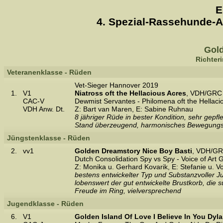
E
4. Spezial-Rassehunde-A
Gold
Richteri
Veteranenklasse - Rüden
Vet-Sieger Hannover 2019
1.
V1
Niatross oft the Hellacious Acres
, VDH/GRC 
CAC-V
Dewmist Servantes - Philomena oft the Hellaci
VDH Anw. Dt.
Z: Bart van Maren, E: Sabine Ruhnau
8 jähriger Rüde in bester Kondition, sehr gepf
Stand überzeugend, harmonisches Bewegungsbild
Jüngstenklasse - Rüden
2.
vv1
Golden Dreamstory Nice Boy Basti
, VDH/GR
Dutch Consolidation Spy vs Spy - Voice of Art 
Z: Monika u. Gerhard Kovarik, E: Stefanie u. V
bestens entwickelter Typ und Substanzvoller 
lobenswert der gut entwickelte Brustkorb, die 
Freude im Ring, vielversprechend
Jugendklasse - Rüden
6.
V1
Golden Island Of Love I Believe In You Dyl