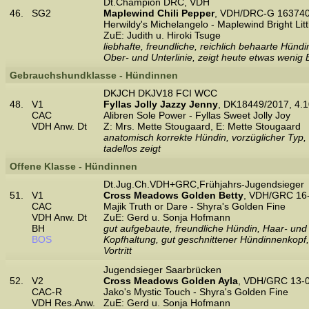
Dt.Champion DRC, VDH
46.
SG2
Maplewind Chili Pepper
, VDH/DRC-G 163740
Herwildy's Michelangelo - Maplewind Bright Littl
ZuE: Judith u. Hiroki Tsuge
liebhafte, freundliche, reichlich behaarte Hündi
Ober- und Unterlinie, zeigt heute etwas weni
Gebrauchshundklasse - Hündinnen
DKJCH DKJV18 FCI WCC
48.
V1
Fyllas Jolly Jazzy Jenny
, DK18449/2017, 4.1
CAC
Alibren Sole Power - Fyllas Sweet Jolly Joy
VDH Anw. Dt
Z: Mrs. Mette Stougaard, E: Mette Stougaard
anatomisch korrekte Hündin, vorzüglicher Typ,
tadellos zeigt
Offene Klasse - Hündinnen
Dt.Jug.Ch.VDH+GRC,Frühjahrs-Jugendsieger
51.
V1
Cross Meadows Golden Betty
, VDH/GRC 16-
CAC
Majik Truth or Dare - Shyra's Golden Fine
VDH Anw. Dt
ZuE: Gerd u. Sonja Hofmann
BH
gut aufgebaute, freundliche Hündin, Haar- und
BOS
Kopfhaltung, gut geschnittener Hündinnenkopf,
Vortritt
Jugendsieger Saarbrücken
52.
V2
Cross Meadows Golden Ayla
, VDH/GRC 13-0
CAC-R
Jako's Mystic Touch - Shyra's Golden Fine
VDH Res.Anw.
ZuE: Gerd u. Sonja Hofmann