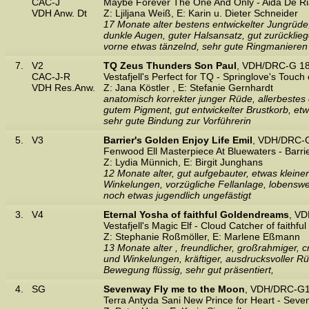
CAC-J
Maybe Forever The One And Only - Aida De Ri
VDH Anw. Dt
Z: Ljiljana Weiß, E: Karin u. Dieter Schneider
17 Monate alter bestens entwickelter Jungrüde
dunkle Augen, guter Halsansatz, gut zurücklie
vorne etwas tänzelnd, sehr gute Ringmanieren
7.
V2
TQ Zeus Thunders Son Paul
, VDH/DRC-G 18
CAC-J-R
Vestafjell's Perfect for TQ - Springlove's Touch
VDH Res.Anw.
Z: Jana Köstler , E: Stefanie Gernhardt
anatomisch korrekter junger Rüde, allerbestes
gutem Pigment, gut entwickelter Brustkorb, et
sehr gute Bindung zur Vorführerin
5.
V3
Barrier's Golden Enjoy Life Emil
, VDH/DRC-G
Fenwood Ell Masterpiece At Bluewaters - Barri
Z: Lydia Münnich, E: Birgit Junghans
12 Monate alter, gut aufgebauter, etwas klein
Winkelungen, vorzügliche Fellanlage, lobenswer
noch etwas jugendlich ungefästigt
3.
V4
Eternal Yosha of faithful Goldendreams
, V
Vestafjell's Magic Elf - Cloud Catcher of faith
Z: Stephanie Roßmöller, E: Marlene Eßmann
13 Monate alter , freundlicher, großrahmiger, c
und Winkelungen, kräftiger, ausdrucksvoller Rü
Bewegung flüssig, sehr gut präsentiert,
4.
SG
Sevenway Fly me to the Moon
, VDH/DRC-G1
Terra Antyda Sani New Prince for Heart - Se