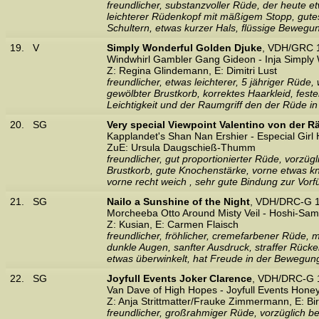
freundlicher, substanzvoller Rüde, der heute e
leichterer Rüdenkopf mit mäßigem Stopp, gute
Schultern, etwas kurzer Hals, flüssige Bewegu
19.
V
Simply Wonderful Golden Djuke
, VDH/GRC 1
Windwhirl Gambler Gang Gideon - Inja Simply 
Z: Regina Glindemann, E: Dimitri Lust
freundlicher, etwas leichterer, 5 jähriger Rüd
gewölbter Brustkorb, korrektes Haarkleid, fest
Leichtigkeit und der Raumgriff den der Rüde i
20.
SG
Very special Viewpoint Valentino von der 
Kapplandet's Shan Nan Ershier - Especial Girl 
ZuE: Ursula Daugschieß-Thumm
freundlicher, gut proportionierter Rüde, vorzügl
Brustkorb, gute Knochenstärke, vorne etwas kn
vorne recht weich , sehr gute Bindung zur Vorf
21.
SG
Nailo a Sunshine of the Night
, VDH/DRC-G 1
Morcheeba Otto Around Misty Veil - Hoshi-Sami
Z: Kusian, E: Carmen Flaisch
freundlicher, fröhlicher, cremefarbener Rüde, 
dunkle Augen, sanfter Ausdruck, straffer Rück
etwas überwinkelt, hat Freude in der Bewegung
22.
SG
Joyfull Events Joker Clarence
, VDH/DRC-G 
Van Dave of High Hopes - Joyfull Events Hone
Z: Anja Strittmatter/Frauke Zimmermann, E: Birg
freundlicher, großrahmiger Rüde, vorzüglich b