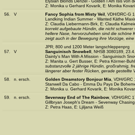
Elysian Blonds Denzel - Golden I Am Isis von 
Z: Monika u Gerhard Kovarik, E: Monika Kovar
56.
V
Fancy Sophia from Misty Veil
, VDH/DRC-G 1
Landking Indian Summer - Wanted Käthe Maxim
Z: Claudia Liebermann-Birk, E: Claudia Kalmei
korrekt aufgebaute Hündin, die nicht schwerer 
hellere Nase, hervorzuheben sind die schöne Ko
zeigt auch in der Bewegung ihre Vorzüge, e
JPR; 800 und 1200 Meter langschleppenprg
57.
V
Sanguinisch Snowbell
, NHSB 3080189, 23.4
Dainty's Man With A Mission - Sanguinisch Sn
Z: Manita u. Gert Busser, E: Petra Körmer-Buhl
substanzvolle 2 jährige Hündin, großrahmig, fr
längerer aber fester Rücken, gerade gestellt
58.
n. ersch.
Golden Dreamstory Bonjour Mia
, VDH/GRC 1
Stanwell Da Cabo - Emma Du Pays De Bohem
Z: Monika u. Gerhard Kovarik, E: Monika Kovar
59.
n. ersch.
Sevenway End of The Rainbow
, VDH/GRC 17
Gillbryan Joseph's Dream - Sevenway Chasin
Z: Petra Haas, E: Ljiljana Weiß