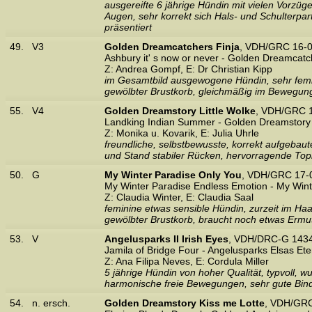
ausgereifte 6 jährige Hündin mit vielen Vorzüge
Augen, sehr korrekt sich Hals- und Schulterpa
präsentiert
49.
V3
Golden Dreamcatchers Finja
, VDH/GRC 16-0
Ashbury it' s now or never - Golden Dreamcatc
Z: Andrea Gompf, E: Dr Christian Kipp
im Gesamtbild ausgewogene Hündin, sehr femin
gewölbter Brustkorb, gleichmäßig im Bewegu
55.
V4
Golden Dreamstory Little Wolke
, VDH/GRC 1
Landking Indian Summer - Golden Dreamstory
Z: Monika u. Kovarik, E: Julia Uhrle
freundliche, selbstbewusste, korrekt aufgebau
und Stand stabiler Rücken, hervorragende Topl
50.
G
My Winter Paradise Only You
, VDH/GRC 17-
My Winter Paradise Endless Emotion - My Winte
Z: Claudia Winter, E: Claudia Saal
feminine etwas sensible Hündin, zurzeit im Ha
gewölbter Brustkorb, braucht noch etwas Ermu
53.
V
Angelusparks II Irish Eyes
, VDH/DRC-G 1434
Jamila of Bridge Four - Angelusparks Elsas Eter
Z: Ana Filipa Neves, E: Cordula Miller
5 jährige Hündin von hoher Qualität, typvoll, 
harmonische freie Bewegungen, sehr gute Bind
54.
n. ersch.
Golden Dreamstory Kiss me Lotte
, VDH/GRC