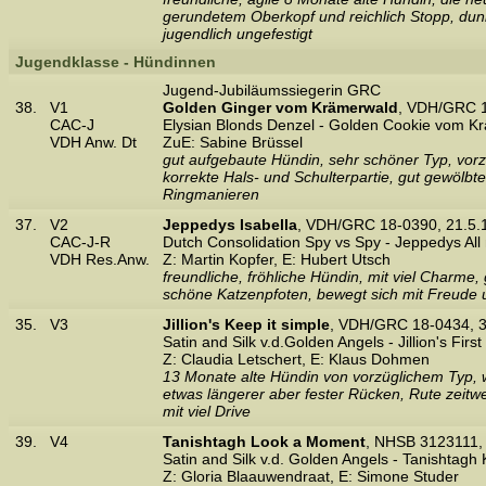
gerundetem Oberkopf und reichlich Stopp, dun
jugendlich ungefestigt
Jugendklasse - Hündinnen
Jugend-Jubiläumssiegerin GRC
38.
V1
Golden Ginger vom Krämerwald
, VDH/GRC 1
CAC-J
Elysian Blonds Denzel - Golden Cookie vom K
VDH Anw. Dt
ZuE: Sabine Brüssel
gut aufgebaute Hündin, sehr schöner Typ, vorz
korrekte Hals- und Schulterpartie, gut gewölbte
Ringmanieren
37.
V2
Jeppedys Isabella
, VDH/GRC 18-0390, 21.5
CAC-J-R
Dutch Consolidation Spy vs Spy - Jeppedys All 
VDH Res.Anw.
Z: Martin Kopfer, E: Hubert Utsch
freundliche, fröhliche Hündin, mit viel Charm
schöne Katzenpfoten, bewegt sich mit Freude
35.
V3
Jillion's Keep it simple
, VDH/GRC 18-0434, 
Satin and Silk v.d.Golden Angels - Jillion's First
Z: Claudia Letschert, E: Klaus Dohmen
13 Monate alte Hündin von vorzüglichem Typ, wi
etwas längerer aber fester Rücken, Rute zeitw
mit viel Drive
39.
V4
Tanishtagh Look a Moment
, NHSB 3123111,
Satin and Silk v.d. Golden Angels - Tanishtagh
Z: Gloria Blaauwendraat, E: Simone Studer