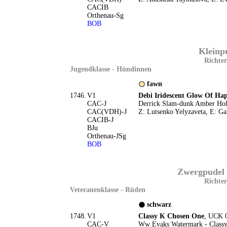
CACIB
Orthenau-Sg
BOB
Kleinpu
Richter
Jugendklasse - Hündinnen
fawn
1746.
V1
Debi Iridescent Glow Of Hap
CAC-J
Derrick Slam-dunk Amber Holi
CAC(VDH)-J
Z: Lutsenko Yelyzaveta, E: Ga
CACIB-J
BJu
Orthenau-JSg
BOB
Zwergpudel 
Richter
Veteranenklasse - Rüden
schwarz
1748.
V1
Classy K Chosen One
, UCK 
CAC-V
Ww Evaks Watermark - Classy