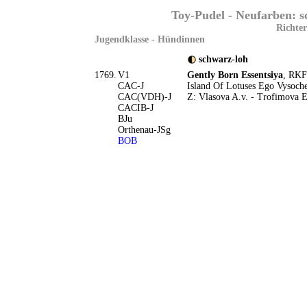
Toy-Pudel - Neufarben: s
Richter
Jugendklasse - Hündinnen
schwarz-loh
1769.
V1
Gently Born Essentsiya
, RKF
CAC-J
Island Of Lotuses Ego Vysoche
CAC(VDH)-J
Z: Vlasova A.v. - Trofimova 
CACIB-J
BJu
Orthenau-JSg
BOB