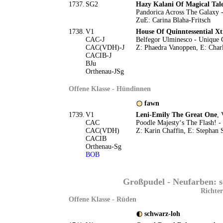
1737.
SG2
Hazy Kalani Of Magical Tale
Pandorica Across The Galaxy -
ZuE: Carina Blaha-Fritsch
1738.
V1
House Of Quinntessential X
CAC-J
Belfegor Ulminesco - Unique 
CAC(VDH)-J
Z: Phaedra Vanoppen, E: Charl
CACIB-J
BJu
Orthenau-JSg
Offene Klasse - Hündinnen
fawn
1739.
V1
Leni-Emily The Great One
,
CAC
Poodle Majesty‘s The Flash! -
CAC(VDH)
Z: Karin Chaffin, E: Stephan 
CACIB
Orthenau-Sg
BOB
Großpudel - Neufarben: s
Richter
Offene Klasse - Rüden
schwarz-loh