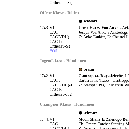
Orthenau-JSg
Offene Klasse - Rüden
schwarz
1743.
V1
Uncle Harry Von Anke´s Ari
CAC
Joseph Von Anke´s Aristodogs 
CAC(VDH)
Z: Anke Taubitz, E: Christel L
CACIB
Orthenau-Sg
BOS
Jugendklasse - Hündinnen
braun
1742.
V1
Gantroppas Kaya-leirvör
, L
CAC-J
Barbaranti's Yazoo - Gantropp
CAC(VDH)-J
Z: Stämpfli Pia, E: Markus Wa
CACIB-J
Orthenau-JSg
Champion-Klasse - Hündinnen
schwarz
1744.
V1
Moon Shane Iz Zelenogo Bor
CAC
Ch. Dream Catcher Starring Mo
CAC(VDH)
Z: Anastasia Taymasova, E: E