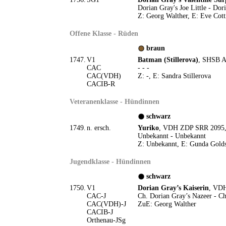
Dorian Gray's Joe Little - Dor
Z: Georg Walther, E: Eve Cott
Offene Klasse - Rüden
braun
1747.
V1
Batman (Stillerova)
, SHSB A
CAC
- - -
CAC(VDH)
Z: -, E: Sandra Stillerova
CACIB-R
Veteranenklasse - Hündinnen
schwarz
1749.
n. ersch.
Yuriko
, VDH ZDP SRR 2095, 
Unbekannt - Unbekannt
Z: Unbekannt, E: Gunda Golds
Jugendklasse - Hündinnen
schwarz
1750.
V1
Dorian Gray’s Kaiserin
, VDH
CAC-J
Ch. Dorian Gray’s Nazeer - C
CAC(VDH)-J
ZuE: Georg Walther
CACIB-J
Orthenau-JSg