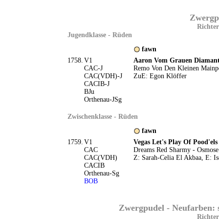
Zwergpu
Richter
Jugendklasse - Rüden
fawn
1758.
V1
Aaron Vom Grauen Diaman
CAC-J
Remo Von Den Kleinen Mainpe
CAC(VDH)-J
ZuE: Egon Klöffer
CACIB-J
BJu
Orthenau-JSg
Zwischenklasse - Rüden
fawn
1759.
V1
Vegas Let's Play Of Pood'els
CAC
Dreams Red Sharmy - Osmose
CAC(VDH)
Z: Sarah-Celia El Akbaa, E: Is
CACIB
Orthenau-Sg
BOB
Zwergpudel - Neufarben: 
Richter