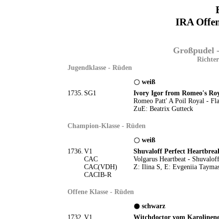
IRA Offe
Großpudel -
Richter
Jugendklasse - Rüden
weiß
1735.
SG1
Ivory Igor from Romeo's Ro
Romeo Patt' A Poil Royal - F
ZuE: Beatrix Gutteck
Champion-Klasse - Rüden
weiß
1736.
V1
Shuvaloff Perfect Heartbrea
CAC
Volgarus Heartbeat - Shuvalo
CAC(VDH)
Z: Ilina S, E: Evgeniia Tayma
CACIB-R
Offene Klasse - Rüden
schwarz
1732.
V1
Witchdoctor vom Karolinen