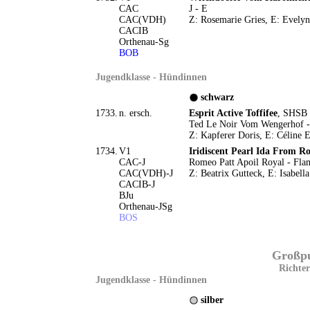
CAC
J - E
CAC(VDH)
Z: Rosemarie Gries, E: Evelyn
CACIB
Orthenau-Sg
BOB
Jugendklasse - Hündinnen
schwarz
1733.
n. ersch.
Esprit Active Toffifee
, SHSB 
Ted Le Noir Vom Wengerhof - 
Z: Kapferer Doris, E: Céline E
1734.
V1
Iridiscent Pearl Ida From 
CAC-J
Romeo Patt Apoil Royal - Fl
CAC(VDH)-J
Z: Beatrix Gutteck, E: Isabel
CACIB-J
BJu
Orthenau-JSg
BOS
Großpud
Richter
Jugendklasse - Hündinnen
silber