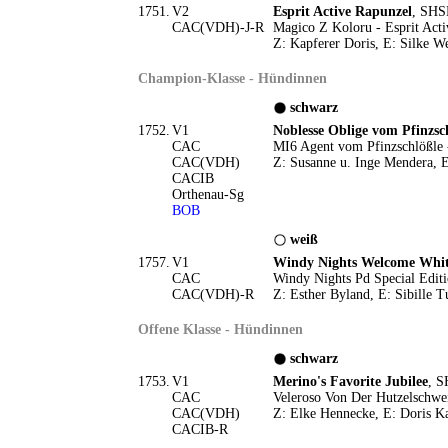
1751.
V2
Esprit Active Rapunzel
, SHS
CAC(VDH)-J-R
Magico Z Koloru - Esprit Activ
Z: Kapferer Doris, E: Silke W
Champion-Klasse - Hündinnen
schwarz
1752.
V1
Noblesse Oblige vom Pfinzsc
CAC
MI6 Agent vom Pfinzschlößle -
CAC(VDH)
Z: Susanne u. Inge Mendera, 
CACIB
Orthenau-Sg
BOB
weiß
1757.
V1
Windy Nights Welcome Whi
CAC
Windy Nights Pd Special Editi
CAC(VDH)-R
Z: Esther Byland, E: Sibille T
Offene Klasse - Hündinnen
schwarz
1753.
V1
Merino's Favorite Jubilee
, S
CAC
Veleroso Von Der Hutzelschwei
CAC(VDH)
Z: Elke Hennecke, E: Doris K
CACIB-R