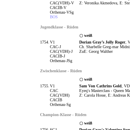
CAC(VDH)-V
Z: Veronika Akmedova, E: Stef
CACIB-V
Orthenau-VSg
BOS
Jugendklasse - Rüden
weiß
1754.
V1
Dorian Gray’s Jolly Roger
, 
CAC-J
Ch. Sharbelle Greg-mar Midnig
CAC(VDH)-J
ZuE: Georg Walther
CACIB-J
Orthenau-JSg
Zwischenklasse - Rüden
weiß
1755.
V1
Sam Von Cathrins Gold
, VD
CAC
Eyeq's Masterclass - Queen M
CAC(VDH)
Z: Carola Hosse, E: Andreas 
CACIB
Orthenau-Sg
Champion-Klasse - Rüden
weiß
1756.
SG1
Dorian Gray's Valentine Sur