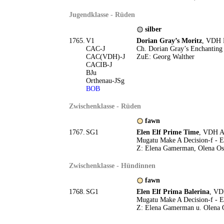
Jugendklasse - Rüden
silber
1765.
V1
Dorian Gray’s Moritz
, VDH 
CAC-J
Ch. Dorian Gray’s Enchanting
CAC(VDH)-J
ZuE: Georg Walther
CACIB-J
BJu
Orthenau-JSg
BOB
Zwischenklasse - Rüden
fawn
1767.
SG1
Elen Elf Prime Time
, VDH A
Mugatu Make A Decision-f - E
Z: Elena Gamerman, Olena Osi
Zwischenklasse - Hündinnen
fawn
1768.
SG1
Elen Elf Prima Balerina
, VD
Mugatu Make A Decision-f - E
Z: Elena Gamerman u. Olena 