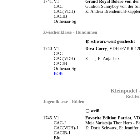
1741.
V1
Grand Royal Bolero von der
CAC
Guidion Sunnyboy von der Si
CAC(VDH)
Z: Andrea Brendemühl-kappler
CACIB
Orthenau-Sg
Zwischenklasse - Hündinnen
schwarz-weiß gescheckt
1740.
V1
Diva-Corry
, VDH /PZB R 128
CAC
--- - ---
CAC(VDH)
Z: ---, E: Anja Lux
CACIB
Orthenau-Sg
BOB
Kleinpudel 
Richter
Jugendklasse - Rüden
weiß
1745.
V1
Favorite Edition Patriot
, VD
CAC-J
Moja Variatsija Thor Hero - F
CAC(VDH)-J
Z: Doris Schwarz, E: Jennifer
CACIB-J
BJu