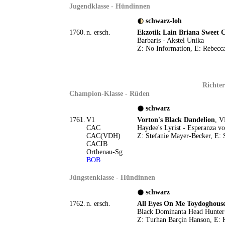
Jugendklasse - Hündinnen
schwarz-loh
1760.
n. ersch.
Ekzotik Lain Briana Sweet C
Barbaris - Akstel Unika
Z: No Information, E: Rebecc
Richter
Champion-Klasse - Rüden
schwarz
1761.
V1
Vorton's Black Dandelion
, V
CAC
Haydee's Lyrist - Esperanza v
CAC(VDH)
Z: Stefanie Mayer-Becker, E: S
CACIB
Orthenau-Sg
BOB
Jüngstenklasse - Hündinnen
schwarz
1762.
n. ersch.
All Eyes On Me Toydoghous
Black Dominanta Head Hunter 
Z: Turhan Barçin Hanson, E: K