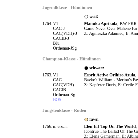
Jugendklasse - Hündinnen
weiß
1764.
V1
Manuka Aprikola
, KW PKR.I
CAC-J
Game Never Over Mahene Farm
CAC(VDH)-J
Z: Agnieszka Adamiec, E: An
CACIB-J
BJu
Orthenau-JSg
Champion-Klasse - Hündinnen
schwarz
1763.
V1
Esprit Active Orihiro Azula
,
CAC
Bavke's William - Merino's Fav
CAC(VDH)
Z: Kapferer Doris, E: Cecile F
CACIB
Orthenau-Sg
BOS
Jüngstenklasse - Rüden
fawn
1766.
n. ersch.
Elen Elf Top On The World
,
Icontrue The Ballad Of The Gi
Z: Elena Gamerman, E: Albina