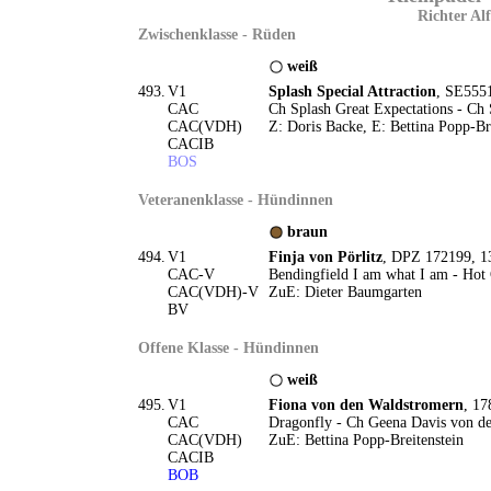
Richter Alf
Zwischenklasse - Rüden
weiß
493.
V1
Splash Special Attraction
, SE555
CAC
Ch Splash Great Expectations - Ch 
CAC(VDH)
Z: Doris Backe, E: Bettina Popp-Br
CACIB
BOS
Veteranenklasse - Hündinnen
braun
494.
V1
Finja von Pörlitz
, DPZ 172199, 1
CAC-V
Bendingfield I am what I am - Hot
CAC(VDH)-V
ZuE: Dieter Baumgarten
BV
Offene Klasse - Hündinnen
weiß
495.
V1
Fiona von den Waldstromern
, 17
CAC
Dragonfly - Ch Geena Davis von d
CAC(VDH)
ZuE: Bettina Popp-Breitenstein
CACIB
BOB