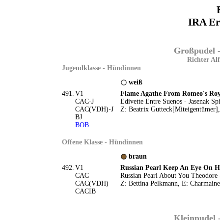
IRA Er
Großpudel -
Richter Alf
Jugendklasse - Hündinnen
weiß
491.
V1
Flame Agathe From Romeo's Roy
CAC-J
Edivette Entre Suenos - Jasenak Spi
CAC(VDH)-J
Z: Beatrix Gutteck[Miteigentümer],
BJ
BOB
Offene Klasse - Hündinnen
braun
492.
V1
Russian Pearl Keep An Eye On H
CAC
Russian Pearl About You Theodore -
CAC(VDH)
Z: Bettina Pelkmann, E: Charmaine
CACIB
Kleinpudel 