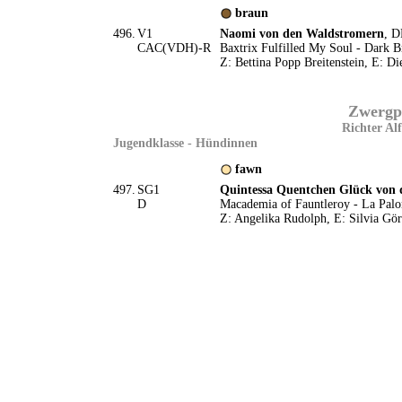
braun
496.
V1
Naomi von den Waldstromern
, D
CAC(VDH)-R
Baxtrix Fulfilled My Soul - Dark 
Z: Bettina Popp Breitenstein, E: D
Zwergpu
Richter Alf
Jugendklasse - Hündinnen
fawn
497.
SG1
Quintessa Quentchen Glück von 
D
Macademia of Fauntleroy - La Palo
Z: Angelika Rudolph, E: Silvia Gör