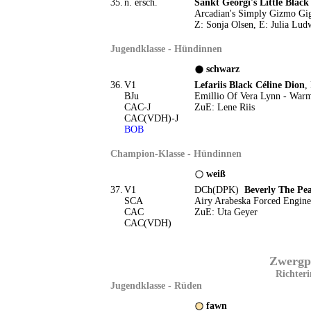
35.
n. ersch.
Sankt Georgi's Little Black
Arcadian's Simply Gizmo Gi
Z: Sonja Olsen, E: Julia Lud
Jugendklasse - Hündinnen
schwarz
36.
V1
Lefariis Black Céline Dion
,
BJu
Emillio Of Vera Lynn - Warm
CAC-J
ZuE: Lene Riis
CAC(VDH)-J
BOB
Champion-Klasse - Hündinnen
weiß
37.
V1
DCh(DPK)
Beverly The Pea
SCA
Airy Arabeska Forced Engine 
CAC
ZuE: Uta Geyer
CAC(VDH)
Zwergpu
Richteri
Jugendklasse - Rüden
fawn