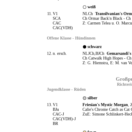
weiß
11.
V1
NLCh
Transilvanian's Orm
SCA
Ch Ormar Back'n Black - Ch J
CAC
Z: Carmen Telea u. O. Marcu
CAC(VDH)
Offene Klasse - Hündinnen
schwarz
12.
n. ersch.
NLJCh,BJCh
Gemarsandi's 
Ch Catwalk High Hopes - Ch 
Z: G. Hiemstra, E: M. van V
Großpud
Richteri
Jugendklasse - Rüden
silber
13.
V1
Friesian's Mystic Morgan
, 
BJu
Calie's Chrome Catch as Cat C
CAC-J
ZuE: Simone Schlinkert-Hec
CAC(VDH)-J
BR