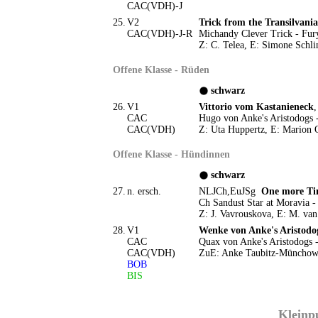
CAC(VDH)-J
25.
V2
Trick from the Transilvania
CAC(VDH)-J-R
Michandy Clever Trick - Fury
Z: C. Telea, E: Simone Schli
Offene Klasse - Rüden
schwarz
26.
V1
Vittorio vom Kastanieneck
,
CAC
Hugo von Anke's Aristodogs
CAC(VDH)
Z: Uta Huppertz, E: Mario
Offene Klasse - Hündinnen
schwarz
27.
n. ersch.
NLJCh,EuJSg
One more Ti
Ch Sandust Star at Moravia 
Z: J. Vavrouskova, E: M. van
28.
V1
Wenke von Anke's Aristodo
CAC
Quax von Anke's Aristodogs -
CAC(VDH)
ZuE: Anke Taubitz-Müncho
BOB
BIS
Kleinpu