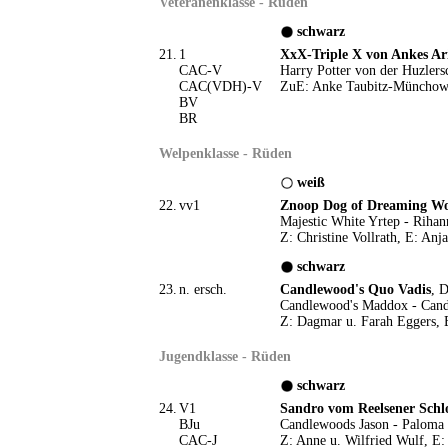
Veteranenklasse - Rüden
schwarz
21.
1
XxX-Triple X von Ankes Ar
CAC-V
Harry Potter von der Huzlers
CAC(VDH)-V
ZuE: Anke Taubitz-Müncho
BV
BR
Welpenklasse - Rüden
weiß
22.
vv1
Znoop Dog of Dreaming W
Majestic White Yrtep - Riha
Z: Christine Vollrath, E: Anj
schwarz
23.
n. ersch.
Candlewood's Quo Vadis
, 
Candlewood's Maddox - Cand
Z: Dagmar u. Farah Eggers, 
Jugendklasse - Rüden
schwarz
24.
V1
Sandro vom Reelsener Schl
BJu
Candlewoods Jason - Paloma 
CAC-J
Z: Anne u. Wilfried Wulf, E: