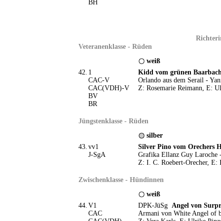
BH
Richteri
Veteranenklasse - Rüden
weiß
42.
1
Kidd vom grünen Baarbach
CAC-V
Orlando aus dem Serail - Ya
CAC(VDH)-V
Z: Rosemarie Reimann, E: Ul
BV
BR
Jüngstenklasse - Rüden
silber
43.
vv1
Silver Pino vom Orechers 
J-SgA
Grafika Ellanz Guy Laroche
Z: I. C. Roebert-Orecher, E:
Zwischenklasse - Hündinnen
weiß
44.
V1
DPK-JüSg
Angel von Surpr
CAC
Armani von White Angel of be