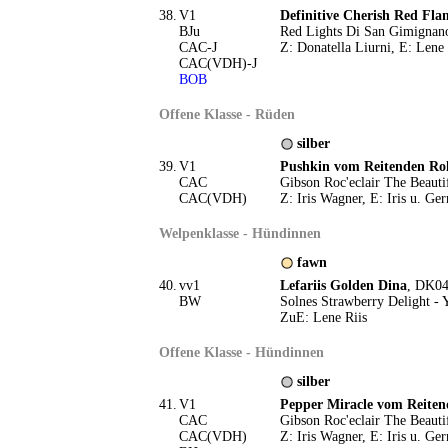
38.
V1
Definitive Cherish Red Fla
BJu
Red Lights Di San Gimignano
CAC-J
Z: Donatella Liurni, E: Lene 
CAC(VDH)-J
BOB
Offene Klasse - Rüden
silber
39.
V1
Pushkin vom Reitenden Ro
CAC
Gibson Roc'eclair The Beaut
CAC(VDH)
Z: Iris Wagner, E: Iris u. Ge
Welpenklasse - Hündinnen
fawn
40.
vv1
Lefariis Golden Dina
, DK04
BW
Solnes Strawberry Delight - 
ZuE: Lene Riis
Offene Klasse - Hündinnen
silber
41.
V1
Pepper Miracle vom Reite
CAC
Gibson Roc'eclair The Beaut
CAC(VDH)
Z: Iris Wagner, E: Iris u. Ge