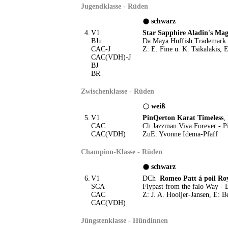
Jugendklasse - Rüden
schwarz
4.
V1
Star Sapphire Aladin's Ma
BJu
Da Maya Huffish Trademark -
CAC-J
Z: E. Fine u. K. Tsikalakis,
CAC(VDH)-J
BJ
BR
Zwischenklasse - Rüden
weiß
5.
V1
PinQerton Karat Timeless
,
CAC
Ch Jazzman Viva Forever - P
CAC(VDH)
ZuE: Yvonne Idema-Pfaff
Champion-Klasse - Rüden
schwarz
6.
V1
DCh
Romeo Patt á poil Ro
SCA
Flypast from the falo Way - B
CAC
Z: J. A. Hooijer-Jansen, E: B
CAC(VDH)
Jüngstenklasse - Hündinnen