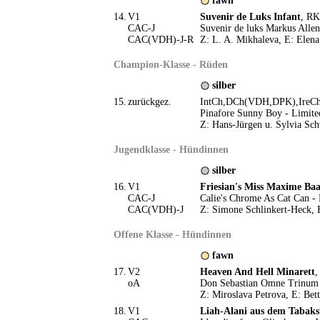
fawn
14.
V1
Suvenir de Luks Infant
, RK
CAC-J
Suvenir de luks Markus Allen
CAC(VDH)-J-R
Z: L. A. Mikhaleva, E: Elena
Champion-Klasse - Rüden
silber
15.
zurückgez.
IntCh,DCh(VDH,DPK),Ire
Pinafore Sunny Boy - Limite
Z: Hans-Jürgen u. Sylvia Sch
Jugendklasse - Hündinnen
silber
16.
V1
Friesian's Miss Maxime Ba
CAC-J
Calie's Chrome As Cat Can - 
CAC(VDH)-J
Z: Simone Schlinkert-Heck, 
Offene Klasse - Hündinnen
fawn
17.
V2
Heaven And Hell Minarett
,
oA
Don Sebastian Omne Trinum 
Z: Miroslava Petrova, E: Bet
18.
V1
Liah-Alani aus dem Tabaks