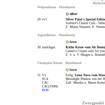
Richteri
Welpenklasse - Hündinnen
silber
29.
vv1
Silver Paint's Special Editio
Sorbitol's Charm Cola - Yel
Z: Minna Veijanen, E: Simon
Jugendklasse - Hündinnen
fawn
30.
zurückgez.
Käthe Kruse vom Alt Domi
Cameo's Cooper only for you
Z: S. u. V. Hüsgen u. Rosenth
Champion-Klasse - Hündinnen
fawn
31.
V1
EuSg
Luna Nova vom Wasse
SCA
Moonlight Shadow von der Hu
CAC
ZuE: Monika u. Maren Kreni
CAC(VDH)
BOB
Zwergpudel 