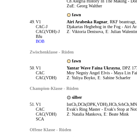
Ch Alegria History In The Making - Dor
ZuE: Georg Walther
fawn
49.
V1
Airi Arabeska Ragnar
, RKF beantragt,
CAC-J
Djakartas Heghehog in the Fog - Airi A
CAC(VDH)-J
Z: Viktoria Denisova, E: Julian Walenti
BJu
BOB
Zwischenklasse - Rüden
fawn
50.
V1
Yantar Wave Faina Ukrayna
, DPZ 17
CAC
Moy Negniy Angel Elvis - Maya Lin Fa
CAC(VDH)
Z: Yuliya Boyko, E: Sabine Schaefer
Champion-Klasse - Rüden
silber
51.
V1
IntCh,DCh(DPK,VDH),HCh,SrbCh,
CAC
Evak's Ring Master - Evak's Stop at No
CAC(VDH)
Z: Natalia Mankova, E: Beate Mink
SCA
Offene Klasse - Rüden