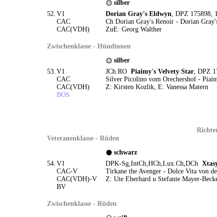
silber
52.
V1
Dorian Gray's Eldwyn
, DPZ 175898, 
CAC
Ch Dorian Gray's Renoir - Dorian Gray'
CAC(VDH)
ZuE: Georg Walther
Zwischenklasse - Hündinnen
silber
53.
V1
JCh.RO
Piaimy's Velvety Star
, DPZ 1
CAC
Silver Picolino vom Orechershof - Piai
CAC(VDH)
Z: Kirsten Kozlik, E: Vanessa Matern
BOS
Richte
Veteranenklasse - Rüden
schwarz
54.
V1
DPK-Sg,IntCh,HCh,Lux.Ch,DCh
Xtas
CAC-V
Tirkane the Avenger - Dolce Vita von d
CAC(VDH)-V
Z: Ute Eberhard u Stefanie Mayer-Becke
BV
Zwischenklasse - Rüden