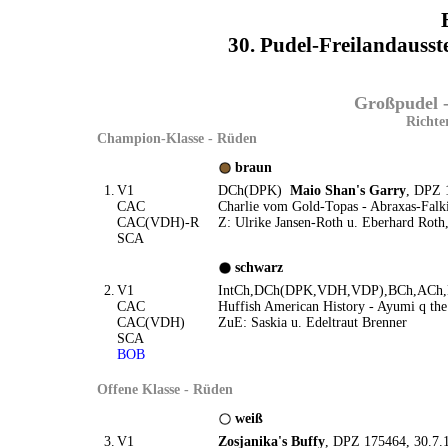
30. Pudel-Freilandauss
Großpudel -
Richte
Champion-Klasse - Rüden
braun
1.
V1
DCh(DPK)
Maio Shan's Garry
, DPZ 
CAC
Charlie vom Gold-Topas - Abraxas-Falki
CAC(VDH)-R
Z: Ulrike Jansen-Roth u. Eberhard Roth
SCA
schwarz
2.
V1
IntCh,DCh(DPK,VDH,VDP),BCh,ACh
CAC
Huffish American History - Ayumi q the
CAC(VDH)
ZuE: Saskia u. Edeltraut Brenner
SCA
BOB
Offene Klasse - Rüden
weiß
3.
V1
Zosjanika's Buffy
, DPZ 175464, 30.7.