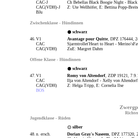
CAC-J
Ch Bebellas Black Boogie Night - Blac
CAC(VDH)-J
Z: Ute Wellhöfer, E: Bettina Popp-Breit
BJu
Zwischenklasse - Hündinnen
schwarz
46.
V1
Avantage pour Quitte
, DPZ 176444, 2
CAC
Sjarmtrollet'Heart to Heart - Merino'sFa
CAC(VDH)
ZuE: Margret Dahm
Offene Klasse - Hündinnen
schwarz
47.
V1
Romy von Altendorf
, ZDP 19121, 7.9.
CAC
Ilja von Altendorf - Xelly von Altendorf
CAC(VDH)
Z: Helga Tripp, E: Cornelia Ilse
BOS
Zwergpu
Richte
Jugendklasse - Rüden
silber
48.
n. ersch.
Dorian Gray's Naseem
, DPZ 177320, 