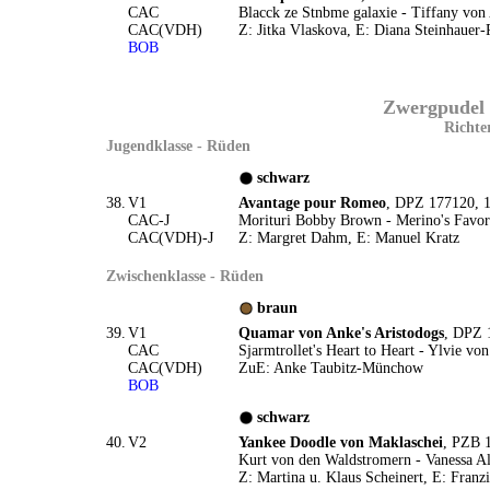
CAC
Blacck ze Stnbme galaxie - Tiffany von
CAC(VDH)
Z: Jitka Vlaskova, E: Diana Steinhauer-
BOB
Zwergpudel 
Richte
Jugendklasse - Rüden
schwarz
38.
V1
Avantage pour Romeo
, DPZ 177120, 1
CAC-J
Morituri Bobby Brown - Merino's Favori
CAC(VDH)-J
Z: Margret Dahm, E: Manuel Kratz
Zwischenklasse - Rüden
braun
39.
V1
Quamar von Anke's Aristodogs
, DPZ 
CAC
Sjarmtrollet's Heart to Heart - Ylvie vo
CAC(VDH)
ZuE: Anke Taubitz-Münchow
BOB
schwarz
40.
V2
Yankee Doodle von Maklaschei
, PZB 
Kurt von den Waldstromern - Vanessa Al
Z: Martina u. Klaus Scheinert, E: Fran