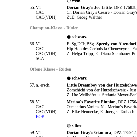
weiß
55.
V1
Dorian Gray's Joe Little
, DPZ 176838,
CAC
Ch Dorian Gray's Cesare - Dorian Gray'
CAC(VDH)
ZuE: Georg Walther
Champion-Klasse - Rüden
schwarz
56.
V1
EuSg,DCh,BSg
Speedy von Altendorf
CAC
Hip Hop des Cerbois la Cheneveyre - Fa
CAC(VDH)
Z: Helga Tripp, E: Diana Steinhauer-Pot
SCA
Offene Klasse - Rüden
schwarz
57.
n. ersch.
Little Dreamboy von der Hutzelschwe
Zomchichi von der Hutzelschweiz - Jus
Z: Ute Wellhöfer u. Stefanie Meyer-Bec
58.
V1
Merino's Favorite Finnian
, DPZ 17564
CAC
Osmanthus Vanitas-N - Merino's Favorit
CAC(VDH)
Z: Elke Hennecke, E: Juergen Taubach
BOB
silber
59.
V1
Dorian Gray's Gianluca
, DPZ 175942,