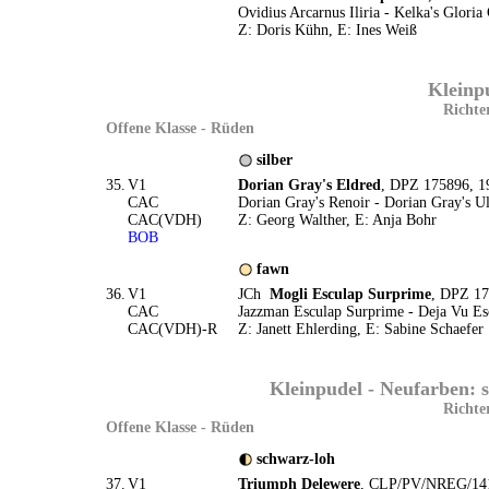
Ovidius Arcarnus Iliria - Kelka's Gloria
Z: Doris Kühn, E: Ines Weiß
Kleinpu
Richte
Offene Klasse - Rüden
silber
35.
V1
Dorian Gray's Eldred
, DPZ 175896, 1
CAC
Dorian Gray's Renoir - Dorian Gray's U
CAC(VDH)
Z: Georg Walther, E: Anja Bohr
BOB
fawn
36.
V1
JCh
Mogli Esculap Surprime
, DPZ 17
CAC
Jazzman Esculap Surprime - Deja Vu Es
CAC(VDH)-R
Z: Janett Ehlerding, E: Sabine Schaefer
Kleinpudel - Neufarben: 
Richte
Offene Klasse - Rüden
schwarz-loh
37.
V1
Triumph Delewere
, CLP/PV/NREG/141