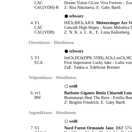
CAC
Dream Vision GLow Viva Forever - Zos
CAC(VDH)-R
Z: Rita Nikolaeva, E: Gaby Barth
schwarz
4.
V1
HJCh,BJCh,AJCh
Meistersinger Ace V
CAC
Catwalk High Hopes - Atami Melodiya 
CAC(VDH)
Z: N. K. u. L. K., E: Luisa Kallenberg
Ehrenklasse - Hündinnen
schwarz
5.
V1
IntCh,DCh(DPK,VDH),ACh,LuxCh,
ECA
First Impression Lucky luke - Lullu von
ZuE: Saskia u. Edeltraut Brenner
Welpenklasse - Hündinnen
weiß
6.
vv1
Barbone Gigante Ilenia Chiarodi Lun
BW
Brammarps Heat The Rave - Emilia Ro
Z: Brigitte Friedrich, E: Gaby Barth
Jugendklasse - Hündinnen
weiß
7.
V1
Nord Forest Ormonde Jane
, RKF 571