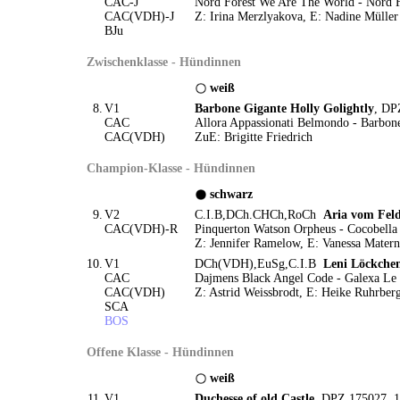
CAC-J
Nord Forest We Are The World - Nord Fo
CAC(VDH)-J
Z: Irina Merzlyakova, E: Nadine Müller
BJu
Zwischenklasse - Hündinnen
weiß
8.
V1
Barbone Gigante Holly Golightly
, DP
CAC
Allora Appassionati Belmondo - Barbo
CAC(VDH)
ZuE: Brigitte Friedrich
Champion-Klasse - Hündinnen
schwarz
9.
V2
C.I.B,DCh.CHCh,RoCh
Aria vom Fel
CAC(VDH)-R
Pinquerton Watson Orpheus - Cocobell
Z: Jennifer Ramelow, E: Vanessa Matern
10.
V1
DCh(VDH),EuSg,C.I.B
Leni Löckche
CAC
Dajmens Black Angel Code - Galexa Le
CAC(VDH)
Z: Astrid Weissbrodt, E: Heike Ruhrber
SCA
BOS
Offene Klasse - Hündinnen
weiß
11.
V1
Duchesse of old Castle
, DPZ 175027, 1