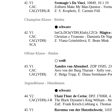
41.
V1
Svemagic's Da Vinci
, 10849, 10.1.19
CAC
Zolbiets Make My Man-Quintoz - Svem
CAC(VDH)-R
Z: S. Kropholz, E: Carmen Föll
Champion-Klasse - Rüden
schwarz
42.
V1
IntCh,DCh(VDH,Klub),CZCh
Mágico 
CAC
Christian z Trianonu - Damisela De Ni
CAC(VDH)
Z: Vlasta Grünfeldová, E: Beate Mink
SCA
Offene Klasse - Rüden
weiß
43.
V1
Xandro von Altendorf
, ZDP 19585, 23
CAC
Arro von der Burg Thurant - Xelly von 
CAC(VDH)
Z: Helga Tripp, E: Diana Steinhauer-Pot
Jugendklasse - Hündinnen
schwarz
44.
V2
Ulani Fleur de Cerise
, DPZ 176968, 4.
CAC(VDH)-J-R
The Black Dynastie's King William - Hen
ZuE: Frank Kirsch-Lieblang u. Thomas
45.
V1
Ravenna von der Hutzelschweiz
, 1101