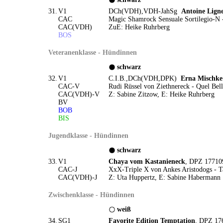
31.
V1
DCh(VDH),VDH-JahSg
Antoine Lign
CAC
Magic Shamrock Sensuale Sortilegio-N 
CAC(VDH)
ZuE: Heike Ruhrberg
BOS
Veteranenklasse - Hündinnen
schwarz
32.
V1
C.I.B.,DCh(VDH,DPK)
Erna Mischke
CAC-V
Rudi Rüssel von Ziethnereck - Quel Bell
CAC(VDH)-V
Z: Sabine Zitzow, E: Heike Ruhrberg
BV
BOB
BIS
Jugendklasse - Hündinnen
schwarz
33.
V1
Chaya vom Kastanieneck
, DPZ 177109
CAC-J
XxX-Triple X von Ankes Aristodogs - T
CAC(VDH)-J
Z: Uta Huppertz, E: Sabine Habermann
Zwischenklasse - Hündinnen
weiß
34.
SG1
Favorite Edition Temptation
, DPZ 17