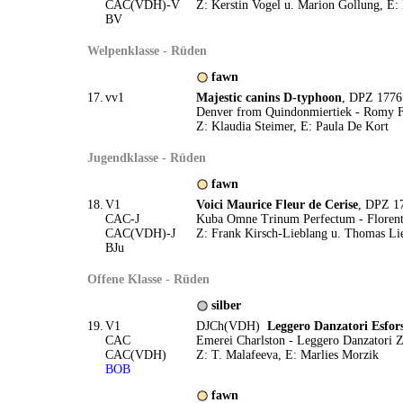
CAC(VDH)-V
Z: Kerstin Vogel u. Marion Gollung, E:
BV
Welpenklasse - Rüden
fawn
17.
vv1
Majestic canins D-typhoon
, DPZ 1776
Denver from Quindonmiertiek - Romy Fl
Z: Klaudia Steimer, E: Paula De Kort
Jugendklasse - Rüden
fawn
18.
V1
Voici Maurice Fleur de Cerise
, DPZ 1
CAC-J
Kuba Omne Trinum Perfectum - Florenti
CAC(VDH)-J
Z: Frank Kirsch-Lieblang u. Thomas Lie
BJu
Offene Klasse - Rüden
silber
19.
V1
DJCh(VDH)
Leggero Danzatori Esfor
CAC
Emerei Charlston - Leggero Danzatori 
CAC(VDH)
Z: T. Malafeeva, E: Marlies Morzik
BOB
fawn