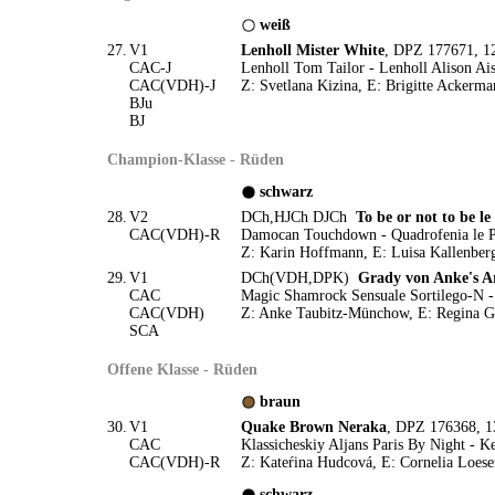
weiß
27.
V1
Lenholl Mister White
, DPZ 177671, 1
CAC-J
Lenholl Tom Tailor - Lenholl Alison Ais
CAC(VDH)-J
Z: Svetlana Kizina, E: Brigitte Ackerm
BJu
BJ
Champion-Klasse - Rüden
schwarz
28.
V2
DCh,HJCh DJCh
To be or not to be le
CAC(VDH)-R
Damocan Touchdown - Quadrofenia le P
Z: Karin Hoffmann, E: Luisa Kallenber
29.
V1
DCh(VDH,DPK)
Grady von Anke's Ar
CAC
Magic Shamrock Sensuale Sortilego-N -
CAC(VDH)
Z: Anke Taubitz-Münchow, E: Regina G
SCA
Offene Klasse - Rüden
braun
30.
V1
Quake Brown Neraka
, DPZ 176368, 1
CAC
Klassicheskiy Aljans Paris By Night - 
CAC(VDH)-R
Z: Kateŕina Hudcová, E: Cornelia Loese
schwarz