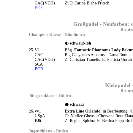
CAC(VDH)
ZuE: Carina Blaha-Fritsch
BOS
Großpudel - Neufarben: s
Richte
Champion-Klasse - Hündinnen
schwarz-loh
25.
V1
BSg
Fantastic Phantoms Lady Baku
CAC
Big Cheyennes Amattus - Dama Romina
CAC(VDH)
Z: Christian Tranelis, E: Patricia Unruh
SCA
BOB
Kleinpudel 
Richte
Jüngstenklasse - Rüden
schwarz
26.
vv1
Extra Line Orlando
, in Bearbeitung, 4
J-SgA
Ch Nutllee Gheos - Chervona Ruta Zlata
BJü
Z: Regina Spirina, E: Bettina Popp-Brei
Jugendklasse - Rüden