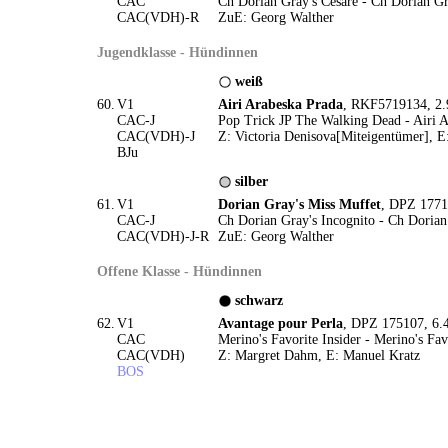
CAC
Ch Dorian Gray's Cesare - Ch Dorian Gr
CAC(VDH)-R
ZuE: Georg Walther
Jugendklasse - Hündinnen
weiß
60.
V1
Airi Arabeska Prada
, RKF5719134, 2.
CAC-J
Pop Trick JP The Walking Dead - Airi
CAC(VDH)-J
Z: Victoria Denisova[Miteigentümer], 
BJu
silber
61.
V1
Dorian Gray's Miss Muffet
, DPZ 1771
CAC-J
Ch Dorian Gray's Incognito - Ch Dorian
CAC(VDH)-J-R
ZuE: Georg Walther
Offene Klasse - Hündinnen
schwarz
62.
V1
Avantage pour Perla
, DPZ 175107, 6.
CAC
Merino's Favorite Insider - Merino's Fav
CAC(VDH)
Z: Margret Dahm, E: Manuel Kratz
BOS