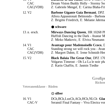
CAC
Dream Vision Buddy Holly - Stormy Se
CAC(VDH)
Z: Gabriele Mengel, E: Carina Blaha-Fri
12.
V2
Barbone Gigante Gaia Bermani
, DPZ 
Allora Appassionati Belmondo - Barbone
Z: Brigitte Friedrich, E: Melanie Jahrma
schwarz
13.
n. ersch.
Mirways Dancing Queen
, HR 10268 P
Huffish Dancing in the Dark - Atastar
Z: Mirko Matkovic, E: Elvira Neumann
14.
V1
Avantage pour Mademoiselle Ccoco
, 
CAC
Standing strong we will rock you - Avan
CAC(VDH)
Z: Margret Dahm, E: Irene Schmidt-He
15.
V2
Black Balaia The Great One
, DPZ 176
Volgarus Timeout - Oh La La le noir p
Z: Karin Chaffin, E: Jasmin Tiedke
Großpud
Richte
Veteranenklasse - Rüden
silber
16.
V1
DCh,BCh,LuxCh,ACh,HCh,NLCh
Gla
CAC-V
Seransil Final Fantasy - Viva Electra v