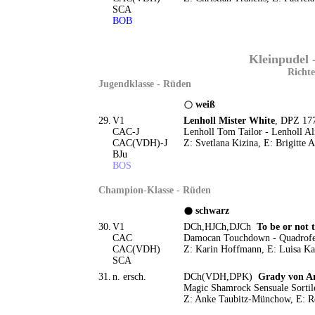
SCA
BOB
Kleinpudel 
Richte
Jugendklasse - Rüden
weiß
29.
V1
Lenholl Mister White
, DPZ 177
CAC-J
Lenholl Tom Tailor - Lenholl Al
CAC(VDH)-J
Z: Svetlana Kizina, E: Brigitte
BJu
BOS
Champion-Klasse - Rüden
schwarz
30.
V1
DCh,HJCh,DJCh
To be or not t
CAC
Damocan Touchdown - Quadrofen
CAC(VDH)
Z: Karin Hoffmann, E: Luisa Ka
SCA
31.
n. ersch.
DCh(VDH,DPK)
Grady von An
Magic Shamrock Sensuale Sortil
Z: Anke Taubitz-Münchow, E: R