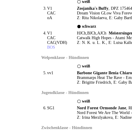
weiß
3.
V1
Zosjanika's Buffy
, DPZ 175464
CAC
Dream Vision GLow Viva Foreve
oA
Z: Rita Nikolaeva, E: Gaby Bart
schwarz
4.
V1
HJCh,BJCh,AJCh
Meistersinge
CAC
Catwalk High Hopes - Atami Me
CAC(VDH)
Z: N. K. u. L. K., E: Luisa Kall
BOS
Welpenklasse - Hündinnen
weiß
5.
vv1
Barbone Gigante Ilenia Chiar
Brammarps Heat The Rave - Em
Z: Brigitte Friedrich, E: Gaby B
Jugendklasse - Hündinnen
weiß
6.
SG1
Nord Forest Ormonde Jane
, R
Nord Forest We Are The World - 
Z: Irina Merzlyakova, E: Nadine
Zwischenklasse - Hündinnen