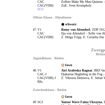
CAC
Zolbits Make My Man-Quintoz 
CAC(VDH)
ZuE: Sven Krompholz
BOS
Offene Klasse - Hündinnen
schwarz
47.
V1
Romy von Altendorf
, ZDP 1912
CAC
Ilja von Altendorf - Xelly von A
CAC(VDH)
Z: Helga Tripp, E: Cornelia Ilse
Zwergpu
Richte
Jugendklasse - Rüden
fawn
48.
V1
Airi Arabeska Ragnar
, RKF bea
CAC-J
Djakartas Heghehog in the Fog 
CAC(VDH)-J
Z: Viktoria Denisova, E: Julian 
BJu
Zwischenklasse - Rüden
fawn
49.
SG1
Yantar Wave Faina Ukrayna
, 