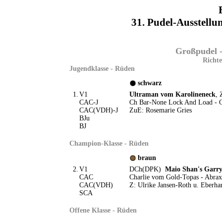
31. Pudel-Ausstell
Großpudel -
Richte
Jugendklasse - Rüden
schwarz
1.
V1
Ultraman vom Karolineneck
, 
CAC-J
Ch Bar-None Lock And Load - 
CAC(VDH)-J
ZuE: Rosemarie Gries
BJu
BJ
Champion-Klasse - Rüden
braun
2.
V1
DCh(DPK)
Maio Shan's Garr
CAC
Charlie vom Gold-Topas - Abraxa
CAC(VDH)
Z: Ulrike Jansen-Roth u. Eberha
SCA
Offene Klasse - Rüden