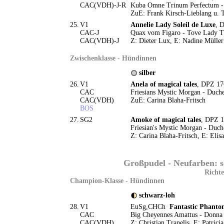
CAC(VDH)-J-R
Kuba Omne Trinum Perfectum - F
ZuE: Frank Kirsch-Lieblang u. 
25.
V1
Annelie Lady Soleil de Luxe
, 
CAC-J
Quax vom Figaro - Tove Lady T
CAC(VDH)-J
Z: Dieter Lux, E: Nadine Müller
Zwischenklasse - Hündinnen
silber
26.
V1
Anela of magical tales
, DPZ 17
CAC
Friesians Mystic Morgan - Duche
CAC(VDH)
ZuE: Carina Blaha-Fritsch
BOS
27.
SG2
Amoke of magical tales
, DPZ 1
Friesian's Mystic Morgan - Duche
Z: Carina Blaha-Fritsch, E: Elis
Großpudel - Neufarben: s
Richte
Champion-Klasse - Hündinnen
schwarz-loh
28.
V1
EuSg,CHCh
Fantastic Phant
CAC
Big Cheyennes Amattus - Donna
CAC(VDH)
Z: Christian Tranelis, E: Patrici