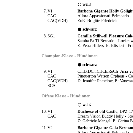
weiß
7.
V1
Barbone Gigante Holly Goligh
CAC
Allora Appassionati Belmondo -
CAC(VDH)
ZuE: Brigitte Friedrich
schwarz
8.
SG1
Camilla Stillwell Pleasure Cak
Samba Pa Ti Bernado - Locken
Z: Petra Hillers, E: Elisabeth Fr
Champion-Klasse - Hündinnen
schwarz
9.
V1
C.I.B,DCh,CHCh,RoCh
Aria v
CAC
Pinquerton Watson Orpheus - Co
CAC(VDH)
Z: Jennifer Ramelow, E: Vaness
SCA
Offene Klasse - Hündinnen
weiß
10.
V1
Duchesse of old Castle
, DPZ 17
CAC
Dream Vision Buddy Holly - St
Z: Gabriele Mengel, E: Carina B
11.
V2
Barbone Gigante Gaia Berman
Allora Appassionati Belmondo - 