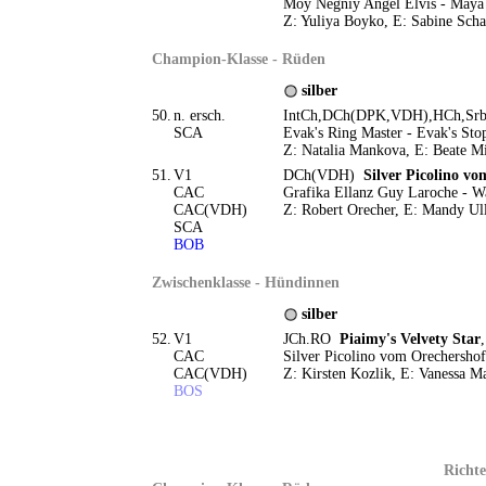
Moy Negniy Angel Elvis - Maya
Z: Yuliya Boyko, E: Sabine Scha
Champion-Klasse - Rüden
silber
50.
n. ersch.
IntCh,DCh(DPK,VDH),HCh,S
SCA
Evak's Ring Master - Evak's Sto
Z: Natalia Mankova, E: Beate M
51.
V1
DCh(VDH)
Silver Picolino v
CAC
Grafika Ellanz Guy Laroche - W
CAC(VDH)
Z: Robert Orecher, E: Mandy Ull
SCA
BOB
Zwischenklasse - Hündinnen
silber
52.
V1
JCh.RO
Piaimy's Velvety Star
CAC
Silver Picolino vom Orechershof
CAC(VDH)
Z: Kirsten Kozlik, E: Vanessa M
BOS
Richte