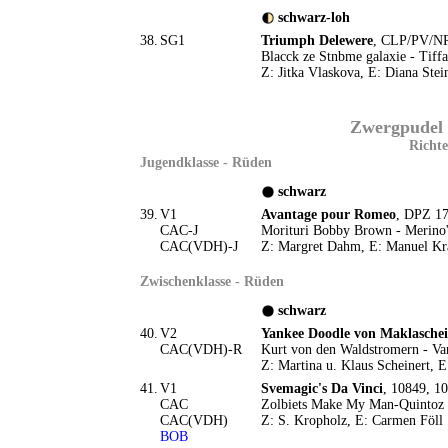
schwarz-loh
38.
SG1
Triumph Delewere
, CLP/PV/NR
Blacck ze Stnbme galaxie - Tiff
Z: Jitka Vlaskova, E: Diana Stei
Zwergpudel 
Richte
Jugendklasse - Rüden
schwarz
39.
V1
Avantage pour Romeo
, DPZ 17
CAC-J
Morituri Bobby Brown - Merino's
CAC(VDH)-J
Z: Margret Dahm, E: Manuel Kr
Zwischenklasse - Rüden
schwarz
40.
V2
Yankee Doodle von Maklaschei
CAC(VDH)-R
Kurt von den Waldstromern - Va
Z: Martina u. Klaus Scheinert, 
41.
V1
Svemagic's Da Vinci
, 10849, 10
CAC
Zolbiets Make My Man-Quintoz
CAC(VDH)
Z: S. Kropholz, E: Carmen Föll
BOB