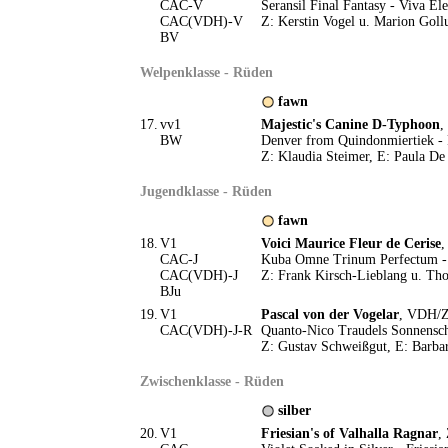
CAC-V
Seransil Final Fantasy - Viva El
CAC(VDH)-V
Z: Kerstin Vogel u. Marion Goll
BV
Welpenklasse - Rüden
fawn
17.
vv1
Majestic's Canine D-Typhoon
,
BW
Denver from Quindonmiertiek - 
Z: Klaudia Steimer, E: Paula De
Jugendklasse - Rüden
fawn
18.
V1
Voici Maurice Fleur de Cerise
,
CAC-J
Kuba Omne Trinum Perfectum - F
CAC(VDH)-J
Z: Frank Kirsch-Lieblang u. Tho
BJu
19.
V1
Pascal von der Vogelar
, VDH/Z
CAC(VDH)-J-R
Quanto-Nico Traudels Sonnensch
Z: Gustav Schweißgut, E: Barb
Zwischenklasse - Rüden
silber
20.
V1
Friesian's of Valhalla Ragnar
,