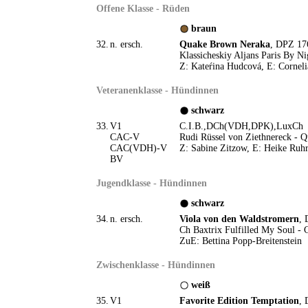
Offene Klasse - Rüden
braun
32.
n. ersch.
Quake Brown Neraka
, DPZ 17
Klassicheskiy Aljans Paris By N
Z: Kateŕina Hudcová, E: Corneli
Veteranenklasse - Hündinnen
schwarz
33.
V1
C.I.B.,DCh(VDH,DPK),LuxC
CAC-V
Rudi Rüssel von Ziethnereck - Qu
CAC(VDH)-V
Z: Sabine Zitzow, E: Heike Ruh
BV
Jugendklasse - Hündinnen
schwarz
34.
n. ersch.
Viola von den Waldstromern
, 
Ch Baxtrix Fulfilled My Soul -
ZuE: Bettina Popp-Breitenstein
Zwischenklasse - Hündinnen
weiß
35.
V1
Favorite Edition Temptation
, 