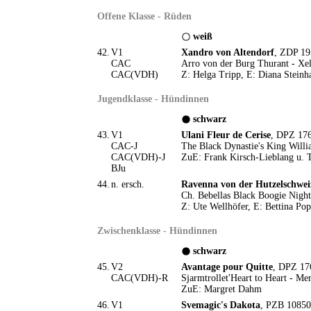
Offene Klasse - Rüden
weiß
42.
V1
Xandro von Altendorf
, ZDP 19
CAC
Arro von der Burg Thurant - Xel
CAC(VDH)
Z: Helga Tripp, E: Diana Steinh
Jugendklasse - Hündinnen
schwarz
43.
V1
Ulani Fleur de Cerise
, DPZ 176
CAC-J
The Black Dynastie's King Willia
CAC(VDH)-J
ZuE: Frank Kirsch-Lieblang u. 
BJu
44.
n. ersch.
Ravenna von der Hutzelschwei
Ch. Bebellas Black Boogie Nigh
Z: Ute Wellhöfer, E: Bettina Pop
Zwischenklasse - Hündinnen
schwarz
45.
V2
Avantage pour Quitte
, DPZ 17
CAC(VDH)-R
Sjarmtrollet'Heart to Heart - Mer
ZuE: Margret Dahm
46.
V1
Svemagic's Dakota
, PZB 10850