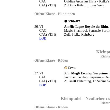
CAC
Ovidius Arcarnus Iliria - Kelka'
CAC(VDH)
Z: Doris Kühn, E: Ines Weiß
Offene Klasse - Hündinnen
schwarz
36.
V1
Amélie Ligne Royale du Rhin
,
CAC
Magic Shamrock Sensuale Sortil
CAC(VDH)
ZuE: Heike Ruhrberg
BOB
Kleinpu
Richte
Offene Klasse - Rüden
fawn
37.
V1
JCh
Mogli Esculap Surprime
,
CAC
Jazzman Esculap Surprime - Dej
CAC(VDH)
Z: Janett Ehlerding, E: Sabine S
BOB
Kleinpudel - Neufarben: 
Richte
Offene Klasse - Rüden