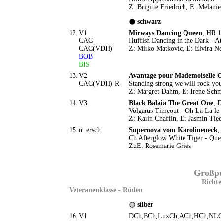
Z: Brigitte Friedrich, E: Melanie
schwarz
12.
V1
Mirways Dancing Queen
, HR 1
CAC
Huffish Dancing in the Dark - 
CAC(VDH)
Z: Mirko Matkovic, E: Elvira 
BOB
BIS
13.
V2
Avantage pour Mademoiselle 
CAC(VDH)-R
Standing strong we will rock yo
Z: Margret Dahm, E: Irene Schm
14.
V3
Black Balaia The Great One
, 
Volgarus Timeout - Oh La La le
Z: Karin Chaffin, E: Jasmin Tie
15.
n. ersch.
Supernova vom Karolineneck
,
Ch Afterglow White Tiger - Que
ZuE: Rosemarie Gries
Großpud
Richte
Veteranenklasse - Rüden
silber
16.
V1
DCh,BCh,LuxCh,ACh,HCh,N