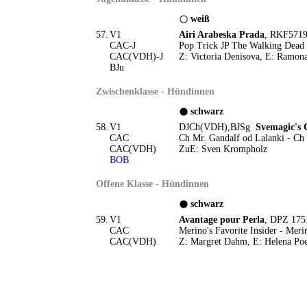
weiß
57.
V1
Airi Arabeska Prada
, RKF5719
CAC-J
Pop Trick JP The Walking Dead
CAC(VDH)-J
Z: Victoria Denisova, E: Ramon
BJu
Zwischenklasse - Hündinnen
schwarz
58.
V1
DJCh(VDH),BJSg
Svemagic's 
CAC
Ch Mr. Gandalf od Lalanki - Ch 
CAC(VDH)
ZuE: Sven Krompholz
BOB
Offene Klasse - Hündinnen
schwarz
59.
V1
Avantage pour Perla
, DPZ 175
CAC
Merino's Favorite Insider - Meri
CAC(VDH)
Z: Margret Dahm, E: Helena Po