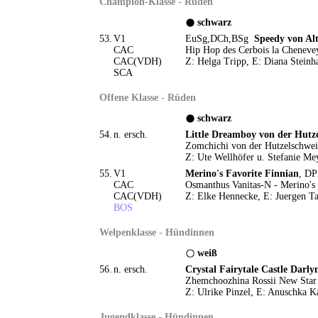
Champion-Klasse - Rüden
schwarz
53.
V1
EuSg,DCh,BSg
Speedy von Al
CAC
Hip Hop des Cerbois la Chenevey
CAC(VDH)
Z: Helga Tripp, E: Diana Steinh
SCA
Offene Klasse - Rüden
schwarz
54.
n. ersch.
Little Dreamboy von der Hutz
Zomchichi von der Hutzelschwei
Z: Ute Wellhöfer u. Stefanie Me
55.
V1
Merino's Favorite Finnian
, DP
CAC
Osmanthus Vanitas-N - Merino's 
CAC(VDH)
Z: Elke Hennecke, E: Juergen T
BOS
Welpenklasse - Hündinnen
weiß
56.
n. ersch.
Crystal Fairytale Castle Darly
Zhemchoozhina Rossii New Star 
Z: Ulrike Pinzel, E: Anuschka K
Jugendklasse - Hündinnen