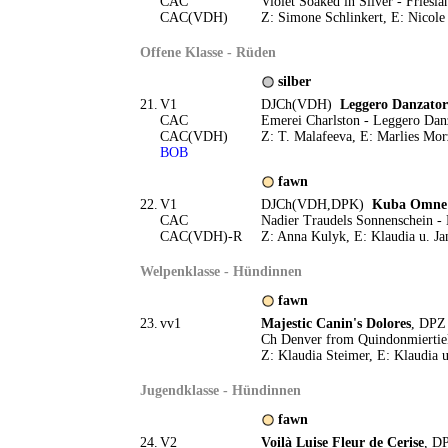
CAC
Violet Soaked in Silver - Friesi
CAC(VDH)
Z: Simone Schlinkert, E: Nicole 
Offene Klasse - Rüden
silber
21.
V1
DJCh(VDH)
Leggero Danzator
CAC
Emerei Charlston - Leggero Dan
CAC(VDH)
Z: T. Malafeeva, E: Marlies Mor
BOB
fawn
22.
V1
DJCh(VDH,DPK)
Kuba Omne 
CAC
Nadier Traudels Sonnenschein 
CAC(VDH)-R
Z: Anna Kulyk, E: Klaudia u. Ja
Welpenklasse - Hündinnen
fawn
23.
vv1
Majestic Canin's Dolores
, DPZ
Ch Denver from Quindonmiertiek
Z: Klaudia Steimer, E: Klaudia u
Jugendklasse - Hündinnen
fawn
24.
V2
Voilà Luise Fleur de Cerise
, D