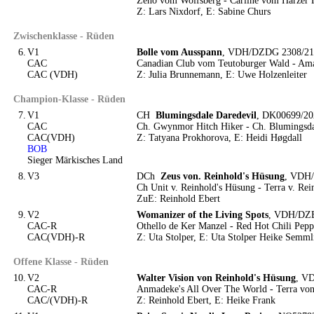
Zeno vom Wolfsberg - Carline vom Harzer 
Z: Lars Nixdorf, E: Sabine Churs
Zwischenklasse - Rüden
6.
V1
Bolle vom Ausspann
, VDH/DZDG 2308/21, 
CAC
Canadian Club vom Teutoburger Wald - Ama
CAC (VDH)
Z: Julia Brunnemann, E: Uwe Holzenleiter
Champion-Klasse - Rüden
7.
V1
CH
Blumingsdale Daredevil
, DK00699/202
CAC
Ch. Gwynmor Hitch Hiker - Ch. Blumingsda
CAC(VDH)
Z: Tatyana Prokhorova, E: Heidi Høgdall
BOB
Sieger Märkisches Land
8.
V3
DCh
Zeus von. Reinhold's Hüsung
, VDH/
Ch Unit v. Reinhold's Hüsung - Terra v. Rei
ZuE: Reinhold Ebert
9.
V2
Womanizer of the Living Spots
, VDH/DZB 
CAC-R
Othello de Ker Manzel - Red Hot Chili Pepp
CAC(VDH)-R
Z: Uta Stolper, E: Uta Stolper Heike Semml
Offene Klasse - Rüden
10.
V2
Walter Vision von Reinhold's Hüsung
, VD
CAC-R
Anmadeke's All Over The World - Terra von
CAC/(VDH)-R
Z: Reinhold Ebert, E: Heike Frank