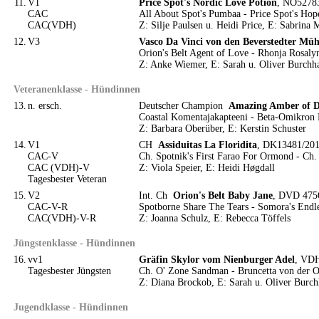
11.
V1
Price Spot's Nordic Love Potion
, NO52783
CAC
All About Spot's Pumbaa - Price Spot's Hop
CAC(VDH)
Z: Silje Paulsen u. Heidi Price, E: Sabrina 
12.
V3
Vasco Da Vinci von den Beverstedter Müh
Orion's Belt Agent of Love - Rhonja Rosaly
Z: Anke Wiemer, E: Sarah u. Oliver Burchh
Veteranenklasse - Hündinnen
13.
n. ersch.
Deutscher Champion
Amazing Amber of D
Coastal Komentajakapteeni - Beta-Omikron 
Z: Barbara Oberüber, E: Kerstin Schuster
14.
V1
CH
Assiduitas La Floridita
, DK13481/2013
CAC-V
Ch. Spotnik's First Farao For Ormond - Ch. 
CAC (VDH)-V
Z: Viola Speier, E: Heidi Høgdall
Tagesbester Veteran
15.
V2
Int. Ch
Orion's Belt Baby Jane
, DVD 4756
CAC-V-R
Spotborne Share The Tears - Somora's Endl
CAC(VDH)-V-R
Z: Joanna Schulz, E: Rebecca Töffels
Jüngstenklasse - Hündinnen
16.
vv1
Gräfin Skylor vom Nienburger Adel
, VDH
Tagesbester Jüngsten
Ch. O' Zone Sandman - Bruncetta von der O
Z: Diana Brockob, E: Sarah u. Oliver Burch
Jugendklasse - Hündinnen