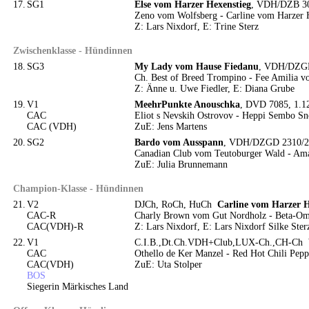
17.
SG1
Else vom Harzer Hexenstieg
, VDH/DZB 309
Zeno vom Wolfsberg - Carline vom Harzer 
Z: Lars Nixdorf, E: Trine Sterz
Zwischenklasse - Hündinnen
18.
SG3
My Lady vom Hause Fiedanu
, VDH/DZGD 
Ch. Best of Breed Trompino - Fee Amilia 
Z: Änne u. Uwe Fiedler, E: Diana Grube
19.
V1
MeehrPunkte Anouschka
, DVD 7085, 1.12
CAC
Eliot s Nevskih Ostrovov - Heppi Sembo 
CAC (VDH)
ZuE: Jens Martens
20.
SG2
Bardo vom Ausspann
, VDH/DZGD 2310/21
Canadian Club vom Teutoburger Wald - Ama
ZuE: Julia Brunnemann
Champion-Klasse - Hündinnen
21.
V2
DJCh, RoCh, HuCh
Carline vom Harzer H
CAC-R
Charly Brown vom Gut Nordholz - Beta-Om
CAC(VDH)-R
Z: Lars Nixdorf, E: Lars Nixdorf Silke Ster
22.
V1
C.I.B.,Dt.Ch.VDH+Club,LUX-Ch.,CH-Ch
CAC
Othello de Ker Manzel - Red Hot Chili Pepp
CAC(VDH)
ZuE: Uta Stolper
BOS
Siegerin Märkisches Land