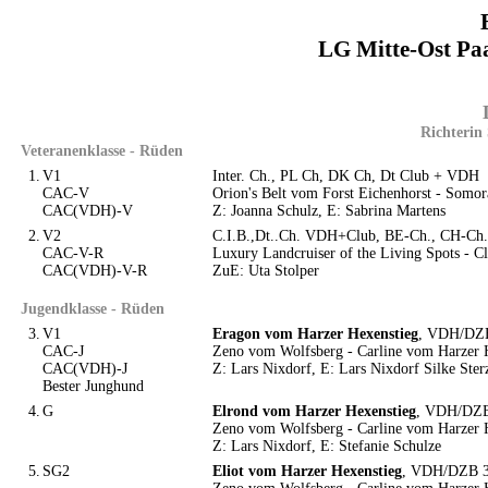
LG Mitte-Ost Pa
Richterin
Veteranenklasse - Rüden
1.
V1
Inter. Ch., PL Ch, DK Ch, Dt Club + VDH
CAC-V
Orion's Belt vom Forst Eichenhorst - Somor
CAC(VDH)-V
Z: Joanna Schulz, E: Sabrina Martens
2.
V2
C.I.B.,Dt..Ch. VDH+Club, BE-Ch., CH-Ch
CAC-V-R
Luxury Landcruiser of the Living Spots - Cl
CAC(VDH)-V-R
ZuE: Uta Stolper
Jugendklasse - Rüden
3.
V1
Eragon vom Harzer Hexenstieg
, VDH/DZB 
CAC-J
Zeno vom Wolfsberg - Carline vom Harzer 
CAC(VDH)-J
Z: Lars Nixdorf, E: Lars Nixdorf Silke Ster
Bester Junghund
4.
G
Elrond vom Harzer Hexenstieg
, VDH/DZB 
Zeno vom Wolfsberg - Carline vom Harzer 
Z: Lars Nixdorf, E: Stefanie Schulze
5.
SG2
Eliot vom Harzer Hexenstieg
, VDH/DZB 30