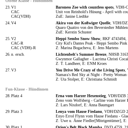
Offene Klasse - Hündinnen
23.
V1
Baroness Zoe with countless spots
, VDH-CD
CAC
Unit von Reinhold's Hüsung - April with cou
CAC(VDH)
ZuE: Janine Liedtke
24.
V4
Akira von der Koßwiger Quelle
, VDH/DZB
Quaro Quattro von den Beverstedter Mühlen
ZuE: Kerstin Schuster
25.
V2
Heppi Sembo Snow Show
, RKF 4743494, 
CAC-R
City Kid's Dantes Peak - Heppi Sembo Pink
CAC (VDH)-R
Z: Marina Bogacheva, E: Jens Martens
26.
n. ersch.
Lichtenbelt's Summer Breeze
, NHSB 31632
Gwynmor Gallagher - Lacrima Christi Coca
Z: T. Landheer, E: ENM Kroes
27.
V3
You Drive Me Crazy of the Living Spots
,
Namara's Red Sky at Night - Pretty Woman o
Z: Uta Stolper, E: Christiana Schmidt
Fun-Klasse - Hündinnen
28.
Platz 4
Erna vom Harzer Hexenstieg
, VDH/DZB 30
Zeno vom Wolfsberg - Carline vom Harzer 
Z: Lars Nixdorf, E: Anna Baumgart
29.
Platz 3
Lenya vom Hause Fiedanu
, VDH/DZGD 205
Enyo Errol Flynn vom Hause Fiedanu - Glad
Z: Uwe u. Änne Fiedler[Miteigentümer], E
30.
Platz 1
Orion's Belt Black Mamba
, DVD 4759, 21