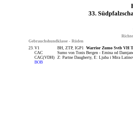
33. Südpfalzsc
Richte
Gebrauchshundklasse - Rüden
23.
V1
BH, ZTP, IGP1
Warrior Zumo Svtb VH Tit
CAC
Sumo von Tonis Bergen - Emina od Damjan
CAC(VDH)
Z: Partne Daugherty, E: Ljuba i Mira Latino
BOB